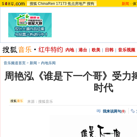
搜狐
ChinaRen
17173
焦点房地产
搜狗
新闻
-
体
内地
|
港台
|
欧美
|
日韩
|
音乐视频
音乐频道首页
>
新闻
>
内地乐闻
周艳泓《谁是下一个哥》受力捧
时代
来源：
搜狐音乐
我来说两句
(
0
)