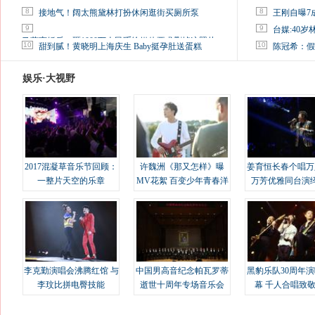
8
8
接地气！阔太熊黛林打扮休闲逛街买厕所泵
王刚自曝7
9
9
台媒:40
马蓉离婚后，砸1000万人民币给媒体要求删掉这照片
10
10
甜到腻！黄晓明上海庆生 Baby挺孕肚送蛋糕
陈冠希：假
娱乐·大视野
2017混凝草音乐节回顾：
许魏洲《那又怎样》曝
姜育恒长春个唱万
一整片天空的乐章
MV花絮 百变少年青春洋
万芳优雅同台演
溢
李克勤演唱会沸腾红馆 与
中国男高音纪念帕瓦罗蒂
黑豹乐队30周年
李玟比拼电臀技能
逝世十周年专场音乐会
幕 千人合唱致