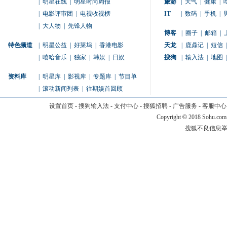
|
明星在线
|
明星时尚周报
旅游
|
天气
|
健康
|
|
电影评审团
|
电视收视榜
IT
|
数码
|
手机
|
|
大人物
|
先锋人物
博客
|
圈子
|
邮箱
|
特色频道
|
明星公益
|
好莱坞
|
香港电影
天龙
|
鹿鼎记
|
短信
|
|
嘻哈音乐
|
独家
|
韩娱
|
日娱
搜狗
|
输入法
|
地图
|
资料库
|
明星库
|
影视库
|
专题库
|
节目单
|
滚动新闻列表
|
往期娱首回顾
设置首页
-
搜狗输入法
-
支付中心
-
搜狐招聘
-
广告服务
-
客服中心
Copyright
©
2018 Sohu.com
搜狐不良信息