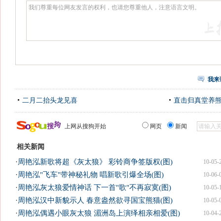
我来
二月二抬头龙见喜
直击归真堂养
上网从搜狗开始
网页
新闻
相关新闻
·
周艳泓新歌将超《灰太狼》 彩铃商争签版权(图)
10-05-
·
周艳泓"飞车"带神秘礼物 唱新歌引爆全场(图)
10-06-
·
周艳泓灰太狼爱情神话 下一首"歌"不再寂寞(图)
10-05-
·
周艳泓汉中新貌示人 春意盎然欲寻国宝熊猫(图)
10-05-
·
周艳泓偶遇小眼灰太狼 湄洲岛上演绎相亲相爱(图)
10-04-