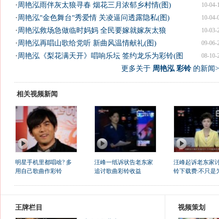
·
周艳泓雨伴灰太狼寻春 烟花三月浓郁乡村情(图)
10-04-
·
周艳泓"金色舞台"秀爱情 关凌逼问透露隐私(图)
10-04-
·
周艳泓救场急做临时妈妈 全民要嫁就嫁灰太狼
10-03-
·
周艳泓再唱山歌给党听 新曲风温情献礼(图)
09-06-
·
周艳泓《梨花满天开》唱响乐坛 签约龙乐为彩铃(图
08-10-
更多关于
周艳泓 彩铃
的新闻>
相关视频新闻
明星手机里都唱啥? 多
汪峰一纸诉状告老东家
汪峰起诉老东家
用自己歌曲作彩铃
追讨歌曲彩铃收益
铃下载费:不只是
王牌栏目
视频策划