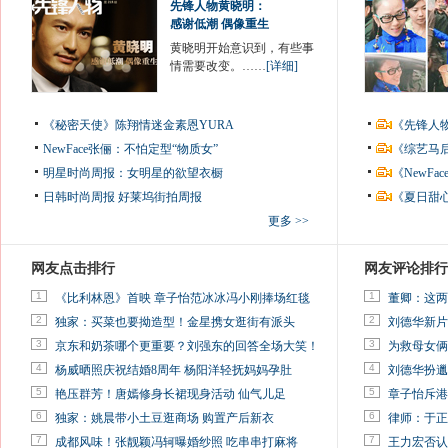
先锋人物黄晓明：
感谢低潮 偶像重生
黄晓明开始意识到，有些事
情需要改变。……
[详细]
《秘密天使》陈翔情迷金素恩YURA
《先锋人
NewFace张俪：不怕定型“物质女”
《综艺马
明星时尚周报：女明星的欲望衣橱
《NewF
日韩时尚周报
好莱坞街拍周报
《夏日甜
更多 >>
网友点击排行
网友评论排行
1
1
《比利林恩》首映 章子怡范冰冰冯小刚捧场红毯
董卿：这两
2
2
独家：买菜也要拗造型！金星携女逛街有派头
刘德华新片
3
3
京东和奶茶哪个更重要？刘强东的回答全场大笑！
为救母女俩
4
4
杨威晒照庆祝结婚8周年 杨阳洋轻抚妈妈孕肚
刘德华扮邋
5
5
艳压群芳！唐嫣修身长裙现身活动 仙气儿足
章子怡斥港
6
6
独家：姚晨带小土豆逛商场 购置产后新衣
律师：于正
7
7
成都风味！张靓颖冯轲曝婚纱照 吃串串打麻将
王力宏否认