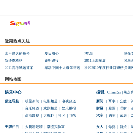
近期热点关注
永不磨灭的番号
夏日甜心
7电影
快乐
新还珠格格
姚明退役
2011上海车展
私募
2011高考试题答案
感动中国十大母亲评选
社区2010年度行业口碑榜
贵州
网站地图
娱乐中心
搜狐
|
ChinaRen
|
焦点
频道导航
|
明星新闻
|
电影频道
|
电视频道
新闻
|
军事
|
公益
|
|
音乐频道
|
戏剧频道
|
娱乐播报
财经
|
股票
|
理财
|
|
高清影视
|
大视野
|
社区
|
博客
汽车
|
购车
|
家居
|
王牌栏目
|
大鹏嘚吧嘚
|
潮流实验室
女人
|
母婴
|
新娘
|