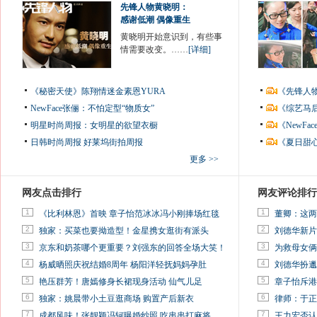
先锋人物黄晓明：
感谢低潮 偶像重生
黄晓明开始意识到，有些事
情需要改变。……
[详细]
《秘密天使》陈翔情迷金素恩YURA
《先锋人
NewFace张俪：不怕定型“物质女”
《综艺马
明星时尚周报：女明星的欲望衣橱
《NewF
日韩时尚周报
好莱坞街拍周报
《夏日甜
更多 >>
网友点击排行
网友评论排行
1
1
《比利林恩》首映 章子怡范冰冰冯小刚捧场红毯
董卿：这两
2
2
独家：买菜也要拗造型！金星携女逛街有派头
刘德华新片
3
3
京东和奶茶哪个更重要？刘强东的回答全场大笑！
为救母女俩
4
4
杨威晒照庆祝结婚8周年 杨阳洋轻抚妈妈孕肚
刘德华扮邋
5
5
艳压群芳！唐嫣修身长裙现身活动 仙气儿足
章子怡斥港
6
6
独家：姚晨带小土豆逛商场 购置产后新衣
律师：于正
7
7
成都风味！张靓颖冯轲曝婚纱照 吃串串打麻将
王力宏否认