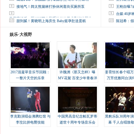
8
8
接地气！阔太熊黛林打扮休闲逛街买厕所泵
王刚自曝7
9
9
台媒:40
马蓉离婚后，砸1000万人民币给媒体要求删掉这照片
10
10
甜到腻！黄晓明上海庆生 Baby挺孕肚送蛋糕
陈冠希：假
娱乐·大视野
2017混凝草音乐节回顾：
许魏洲《那又怎样》曝
姜育恒长春个唱万
一整片天空的乐章
MV花絮 百变少年青春洋
万芳优雅同台演
溢
李克勤演唱会沸腾红馆 与
中国男高音纪念帕瓦罗蒂
黑豹乐队30周年
李玟比拼电臀技能
逝世十周年专场音乐会
幕 千人合唱致