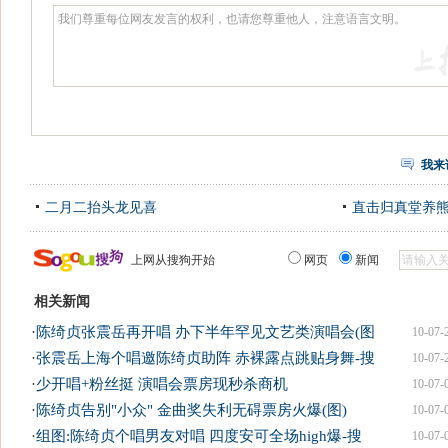
我来
二月二抬头龙见喜
直击归真堂养
上网从搜狗开始
网页
新闻
相关新闻
·
陈绮贞张震岳再开唱 办下半年罕见文艺类演唱会(图
10-07-
·
张震岳上海个唱邀陈绮贞助阵 赤裸露点跳贴身舞-搜
10-07-
·
少开唱+粉丝挺 演唱会票房现秒杀商机
10-07-
·
陈绮贞告别"小众" 金曲奖失利无碍票房火爆(图)
10-07-
·
组图:陈绮贞个唱男友对唱 四度安可全场high爆-搜
10-07-