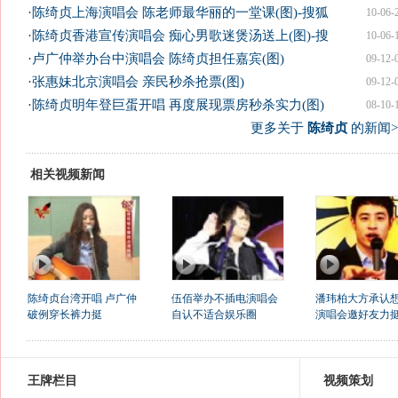
·
陈绮贞上海演唱会 陈老师最华丽的一堂课(图)-搜狐
10-06-
·
陈绮贞香港宣传演唱会 痴心男歌迷煲汤送上(图)-搜
10-06-
·
卢广仲举办台中演唱会 陈绮贞担任嘉宾(图)
09-12-
·
张惠妹北京演唱会 亲民秒杀抢票(图)
09-12-
·
陈绮贞明年登巨蛋开唱 再度展现票房秒杀实力(图)
08-10-
更多关于
陈绮贞
的新闻>
相关视频新闻
陈绮贞台湾开唱 卢广仲
伍佰举办不插电演唱会
潘玮柏大方承认
破例穿长裤力挺
自认不适合娱乐圈
演唱会邀好友力
王牌栏目
视频策划