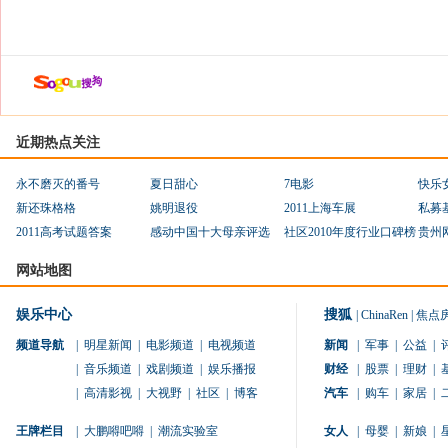
近期热点关注
永不磨灭的番号
夏日甜心
7电影
快乐
新还珠格格
姚明退役
2011上海车展
私募
2011高考试题答案
感动中国十大母亲评选
社区2010年度行业口碑榜
贵州
网站地图
娱乐中心
搜狐
|
ChinaRen
|
焦点
频道导航
|
明星新闻
|
电影频道
|
电视频道
新闻
|
军事
|
公益
|
|
音乐频道
|
戏剧频道
|
娱乐播报
财经
|
股票
|
理财
|
|
高清影视
|
大视野
|
社区
|
博客
汽车
|
购车
|
家居
|
王牌栏目
|
大鹏嘚吧嘚
|
潮流实验室
女人
|
母婴
|
新娘
|