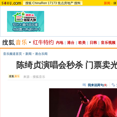
搜狐
ChinaRen
17173
焦点房地产
搜狗
新闻
-
体
内地
|
港台
|
欧美
|
日韩
|
音乐视频
音乐频道首页
>
新闻
>
港台乐闻
陈绮贞演唱会秒杀 门票卖
来源：
搜狐音乐
我来说两句
(
0
)