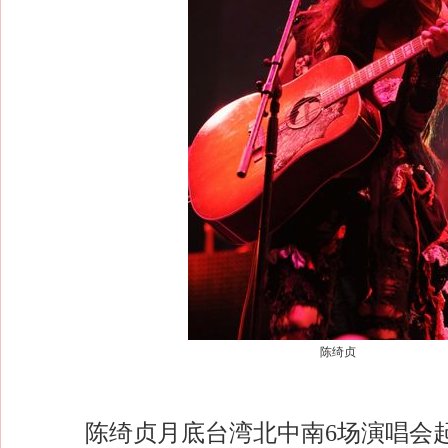
陈绮贞
陈绮贞月底台湾北中南6场演唱会起