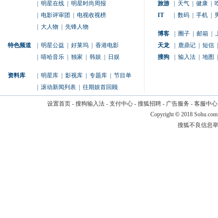
|
明星在线
|
明星时尚周报
旅游
|
天气
|
健康
|
|
电影评审团
|
电视收视榜
IT
|
数码
|
手机
|
|
大人物
|
先锋人物
博客
|
圈子
|
邮箱
|
特色频道
|
明星公益
|
好莱坞
|
香港电影
天龙
|
鹿鼎记
|
短信
|
|
嘻哈音乐
|
独家
|
韩娱
|
日娱
搜狗
|
输入法
|
地图
|
资料库
|
明星库
|
影视库
|
专题库
|
节目单
|
滚动新闻列表
|
往期娱首回顾
设置首页
-
搜狗输入法
-
支付中心
-
搜狐招聘
-
广告服务
-
客服中心
Copyright
©
2018 Sohu.com
搜狐不良信息