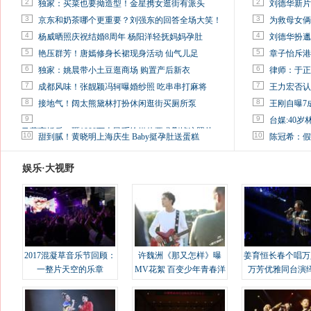
2
2
独家：买菜也要拗造型！金星携女逛街有派头
刘德华新片
3
3
京东和奶茶哪个更重要？刘强东的回答全场大笑！
为救母女俩
4
4
杨威晒照庆祝结婚8周年 杨阳洋轻抚妈妈孕肚
刘德华扮邋
5
5
艳压群芳！唐嫣修身长裙现身活动 仙气儿足
章子怡斥港
6
6
独家：姚晨带小土豆逛商场 购置产后新衣
律师：于正
7
7
成都风味！张靓颖冯轲曝婚纱照 吃串串打麻将
王力宏否认
8
8
接地气！阔太熊黛林打扮休闲逛街买厕所泵
王刚自曝7
9
9
台媒:40
马蓉离婚后，砸1000万人民币给媒体要求删掉这照片
10
10
甜到腻！黄晓明上海庆生 Baby挺孕肚送蛋糕
陈冠希：假
娱乐·大视野
2017混凝草音乐节回顾：
许魏洲《那又怎样》曝
姜育恒长春个唱万
一整片天空的乐章
MV花絮 百变少年青春洋
万芳优雅同台演
溢