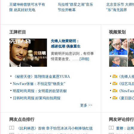
王啸坤称曾轶可水平有
马拉维"群星之湖"音乐
北京音乐节 大师
限 劝其好好充电
节拉开帷幕
"乐"海无国界
王牌栏目
视频策划
先锋人物黄晓明：
感谢低潮 偶像重生
黄晓明开始意识到，有些事
情需要改变。……
[详细]
《秘密天使》陈翔情迷金素恩YURA
《先锋人
NewFace张俪：不怕定型“物质女”
《综艺马
明星时尚周报：女明星的欲望衣橱
《NewF
日韩时尚周报
好莱坞街拍周报
《夏日甜
更多 >>
网友点击排行
网友评论排行
1
1
《比利林恩》首映 章子怡范冰冰冯小刚捧场红毯
董卿：这两