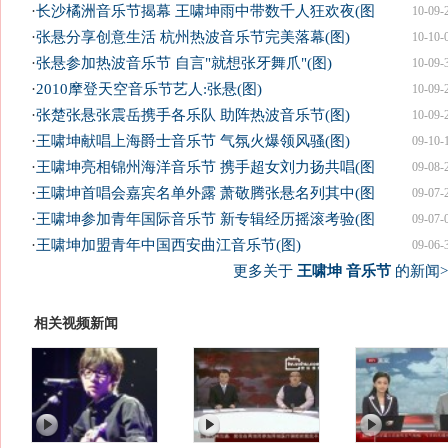
·
长沙橘洲音乐节揭幕 王啸坤雨中带数千人狂欢夜(图
10-09-
·
张悬分享创意生活 杭州热波音乐节完美落幕(图)
10-10-
·
张悬参加热波音乐节 自言"就想张牙舞爪"(图)
10-09-
·
2010摩登天空音乐节艺人:张悬(图)
10-09-
·
张楚张悬张震岳携手各乐队 助阵热波音乐节(图)
10-09-
·
王啸坤献唱上海爵士音乐节 气氛火爆领风骚(图)
09-10-
·
王啸坤亮相锦州海洋音乐节 携手超女刘力扬共唱(图
09-08-
·
王啸坤首唱会嘉宾名单外露 萧敬腾张悬名列其中(图
09-07-
·
王啸坤参加青年国际音乐节 新专辑经历摇滚考验(图
09-07-
·
王啸坤加盟青年中国西安曲江音乐节(图)
09-06-
更多关于
王啸坤 音乐节
的新闻>
相关视频新闻