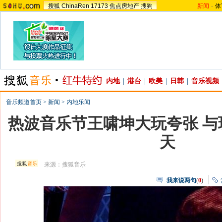
搜狐
ChinaRen
17173
焦点房地产
搜狗
新闻
-
体
内地
|
港台
|
欧美
|
日韩
|
音乐视频
音乐频道首页
>
新闻
>
内地乐闻
热波音乐节王啸坤大玩夸张 与现
天
来源：
搜狐音乐
我来说两句
(
0
)