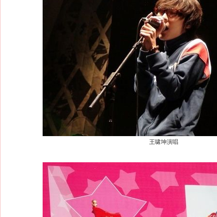
王啸坤演唱