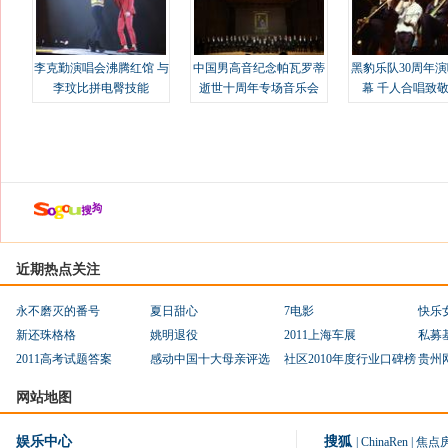
李克勤演唱会沸腾红馆 与
中国男高音纪念帕瓦罗蒂
黑豹乐队30周年
李玟比拼电臀技能
逝世十周年专场音乐会
幕 千人合唱致
近期热点关注
永不磨灭的番号
夏日甜心
7电影
快乐
新还珠格格
姚明退役
2011上海车展
私募
2011高考试题答案
感动中国十大母亲评选
社区2010年度行业口碑榜
贵州
网站地图
娱乐中心
搜狐
|
ChinaRen
|
焦点