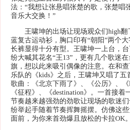
法：“我想让张悬唱张楚的歌，张楚唱
音乐大交换！”
王啸坤的出场让现场观众们high翻
蓝复古运动衫，胸口印有“朝阳”两个
长裤显得十分有型。王啸坤一上台，台
纷大喊其花名“王13”，更有几个歌迷
旗，想以此来吸引偶像的注意。在和查可
乐队的《kids》之后，王啸坤又唱了
歌曲：《北京下雨了》、《公历》、《hell
《征程》、《destination》。一首
节奏越来越强劲的劲歌让现场的歌迷们
纷举起手随着节奏挥舞摇摆。仿佛这些
面前，为你来首劲爆且放松的卡拉OK