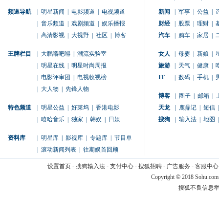
频道导航
|
明星新闻
|
电影频道
|
电视频道
新闻
|
军事
|
公益
|
|
音乐频道
|
戏剧频道
|
娱乐播报
财经
|
股票
|
理财
|
|
高清影视
|
大视野
|
社区
|
博客
汽车
|
购车
|
家居
|
王牌栏目
|
大鹏嘚吧嘚
|
潮流实验室
女人
|
母婴
|
新娘
|
|
明星在线
|
明星时尚周报
旅游
|
天气
|
健康
|
|
电影评审团
|
电视收视榜
IT
|
数码
|
手机
|
|
大人物
|
先锋人物
博客
|
圈子
|
邮箱
|
特色频道
|
明星公益
|
好莱坞
|
香港电影
天龙
|
鹿鼎记
|
短信
|
|
嘻哈音乐
|
独家
|
韩娱
|
日娱
搜狗
|
输入法
|
地图
|
资料库
|
明星库
|
影视库
|
专题库
|
节目单
|
滚动新闻列表
|
往期娱首回顾
设置首页
-
搜狗输入法
-
支付中心
-
搜狐招聘
-
广告服务
-
客服中心
Copyright
©
2018 Sohu.com
搜狐不良信息