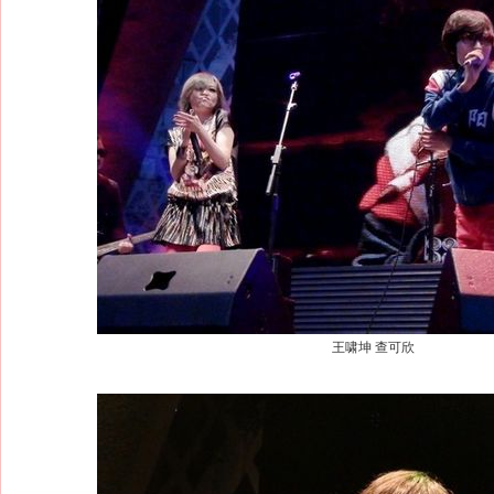
王啸坤 查可欣