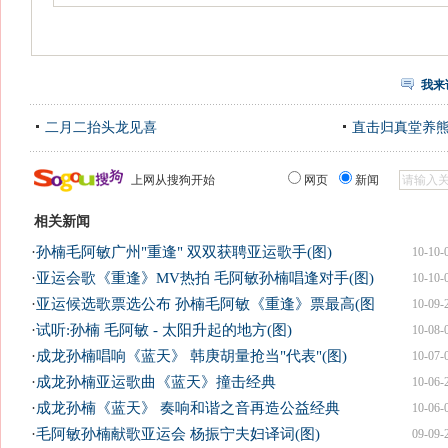
我来
二月二抬头龙见喜
直击归真堂养
上网从搜狗开始
网页
新闻
相关新闻
·
孙楠毛阿敏广州"重逢" 双双获聘亚运歌手(图)
10-10-
·
亚运会歌《重逢》MV热拍 毛阿敏孙楠唱逢对手(图)
10-10-
·
亚运候选歌票选公布 孙楠毛阿敏《重逢》票最高(图
10-09-
·
试听:孙楠 毛阿敏 - 太阳升起的地方(图)
10-08-
·
成龙孙楠唱响《蓝天》 韩庚胡量抢当"代表"(图)
10-07-
·
成龙孙楠亚运歌曲《蓝天》撞击经典
10-06-
·
成龙孙楠《蓝天》 奏响和谐之音再造公益经典
10-06-
·
毛阿敏孙楠献歌亚运会 杨振宁夫妇译词(图)
09-09-