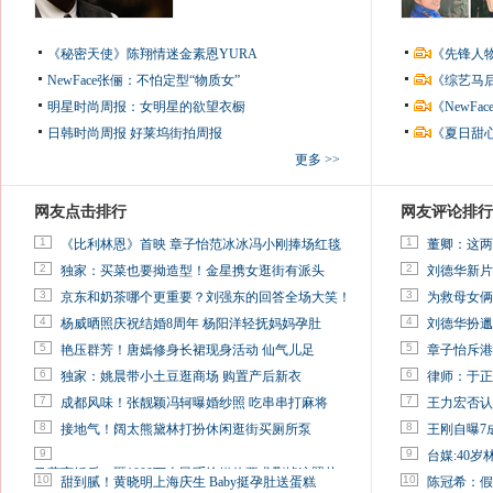
《秘密天使》陈翔情迷金素恩YURA
《先锋人
NewFace张俪：不怕定型“物质女”
《综艺马
明星时尚周报：女明星的欲望衣橱
《NewF
日韩时尚周报
好莱坞街拍周报
《夏日甜
更多 >>
网友点击排行
网友评论排行
1
1
《比利林恩》首映 章子怡范冰冰冯小刚捧场红毯
董卿：这两
2
2
独家：买菜也要拗造型！金星携女逛街有派头
刘德华新片
3
3
京东和奶茶哪个更重要？刘强东的回答全场大笑！
为救母女俩
4
4
杨威晒照庆祝结婚8周年 杨阳洋轻抚妈妈孕肚
刘德华扮邋
5
5
艳压群芳！唐嫣修身长裙现身活动 仙气儿足
章子怡斥港
6
6
独家：姚晨带小土豆逛商场 购置产后新衣
律师：于正
7
7
成都风味！张靓颖冯轲曝婚纱照 吃串串打麻将
王力宏否认
8
8
接地气！阔太熊黛林打扮休闲逛街买厕所泵
王刚自曝7
9
9
台媒:40
马蓉离婚后，砸1000万人民币给媒体要求删掉这照片
10
10
甜到腻！黄晓明上海庆生 Baby挺孕肚送蛋糕
陈冠希：假