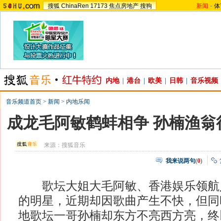
搜狐
ChinaRen
17173
焦点房地产
搜狗
新闻
-
体
内地
|
港台
|
欧美
|
日韩
|
音乐视频
音乐频道首页
>
新闻
>
内地乐闻
成龙毛阿敏鹤蚌相争 孙楠渔翁
来源：
搜狐音乐
我来说两句
(
0
)
歌坛大姐大毛阿敏、香港娱乐领航
的明星，近期却因歌曲产生不快，但同
地歌坛一哥孙楠却东方不亮西方亮，终