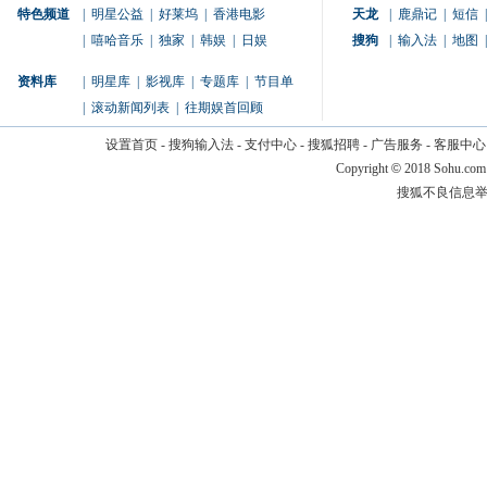
特色频道
|
明星公益
|
好莱坞
|
香港电影
天龙
|
鹿鼎记
|
短信
|
|
嘻哈音乐
|
独家
|
韩娱
|
日娱
搜狗
|
输入法
|
地图
|
资料库
|
明星库
|
影视库
|
专题库
|
节目单
|
滚动新闻列表
|
往期娱首回顾
设置首页
-
搜狗输入法
-
支付中心
-
搜狐招聘
-
广告服务
-
客服中心
Copyright
©
2018 Sohu.com
搜狐不良信息