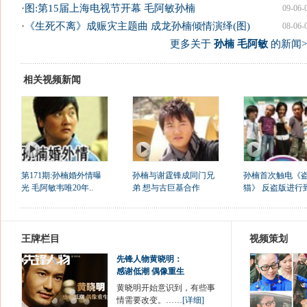
·
图:第15届上海电视节开幕 毛阿敏孙楠
09-06-
·
《生死不离》成赈灾主题曲 成龙孙楠倾情演绎(图)
08-06-
更多关于
孙楠 毛阿敏
的新闻>
相关视频新闻
第171期:孙楠婚外情曝
孙楠与谢霆锋成同门兄
孙楠首次触电《
光 毛阿敏韦唯20年..
弟 想与古巨基合作
猫》 反盗版进行
王牌栏目
视频策划
先锋人物黄晓明：
感谢低潮 偶像重生
黄晓明开始意识到，有些事
情需要改变。……
[详细]