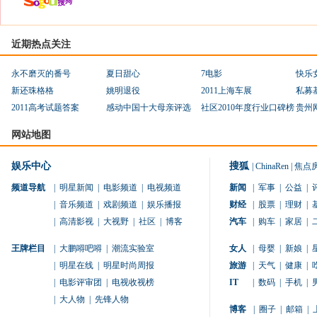
近期热点关注
永不磨灭的番号
夏日甜心
7电影
快乐
新还珠格格
姚明退役
2011上海车展
私募
2011高考试题答案
感动中国十大母亲评选
社区2010年度行业口碑榜
贵州
网站地图
娱乐中心
搜狐
|
ChinaRen
|
焦点
频道导航
|
明星新闻
|
电影频道
|
电视频道
新闻
|
军事
|
公益
|
|
音乐频道
|
戏剧频道
|
娱乐播报
财经
|
股票
|
理财
|
|
高清影视
|
大视野
|
社区
|
博客
汽车
|
购车
|
家居
|
王牌栏目
|
大鹏嘚吧嘚
|
潮流实验室
女人
|
母婴
|
新娘
|
|
明星在线
|
明星时尚周报
旅游
|
天气
|
健康
|
|
电影评审团
|
电视收视榜
IT
|
数码
|
手机
|
|
大人物
|
先锋人物
博客
|
圈子
|
邮箱
|