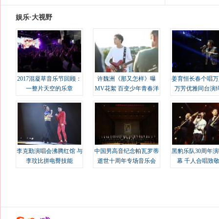
娱乐·大视野
2017混凝草音乐节回顾：
许魏洲《那又怎样》曝
姜育恒长春个唱万
一整片天空的乐章
MV花絮 百变少年青春洋
万芳优雅同台演
溢
李克勤演唱会沸腾红馆 与
中国男高音纪念帕瓦罗蒂
黑豹乐队30周年
李玟比拼电臀技能
逝世十周年专场音乐会
幕 千人合唱致