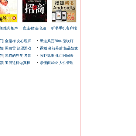
纲经典相声
官迷/财迷/色迷
听书手机客户端
门
|
金瓶梅
女心理师
黑道风云20年
鬼吹灯
情
|
黑白雪
欲望游戏
裸婚
幕前幕后
极品姐妹
异
|
黑猫的狞笑
考骨
牧野诡事
死亡时间表
荐
|
宝贝这样做真棒
读懂面试经
人性管理