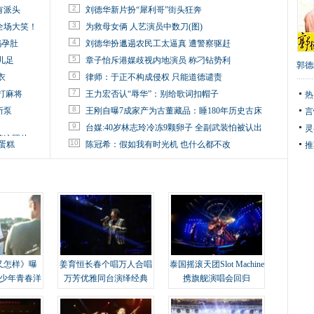
2
有派头
刘德华新片扮“犀利哥”街头狂奔
3
全场大笑！
为救母女俩 人艺演员中数刀(图)
4
妈孕肚
刘德华扮邋遢农民工太逼真 遭警察驱赶
5
儿足
章子怡斥港媒歧视内地演员 称刁钻势利
郭德
6
衣
律师：于正不构成侵权 只能道德谴责
7
打麻将
王力宏否认“辱华”：别给歌词扣帽子
热
8
所泵
王刚自曝7成家产为古董藏品：睡180年历史古床
言
9
台媒:40岁林志玲冷冻9颗卵子 全副武装怕被认出
灵
掉这照片
10
蛋糕
陈冠希：假如我有时光机 也什么都不改
推
又怎样》曝
姜育恒长春个唱万人合唱
泰国摇滚天团Slot Machine
变少年青春洋
万芳优雅同台演绎经典
携旗舰演唱会回归