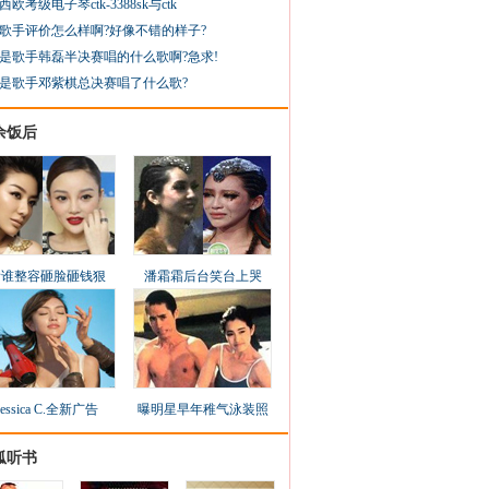
西欧考级电子琴ctk-3388sk与ctk
歌手评价怎么样啊?好像不错的样子?
是歌手韩磊半决赛唱的什么歌啊?急求!
是歌手邓紫棋总决赛唱了什么歌?
余饭后
看谁整容砸脸砸钱狠
潘霜霜后台笑台上哭
Jessica C.全新广告
曝明星早年稚气泳装照
狐听书