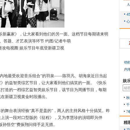
新赢家》，让大家看到他们的另一面。这档节目每期请来明
、答题、才艺表演等环节 约图/记者牛萌
攻电视圈 娱乐节目年底登新疆卫视
铛
内
内地最受欢迎音乐组合”的羽泉——陈羽凡、胡海泉近日当起
娱
家》的益智类综艺节目，让大家看到他们搞笑的一面。《快乐
媒打造的一档综艺益智类娱乐节目，该节目为周播节目，每期
年底在新疆卫视黄金时段播出。
秋
千
舞台表演经验“真不是盖的”，两人的主持风格十分搞笑。昨
7
生上演一段对口型版的《征程》，又为李慧珍的演唱即兴伴
精
版孙悟空”费振翔问得手足无措。