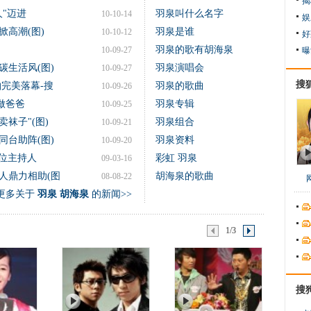
揭
"迈进
羽泉叫什么名字
10-10-14
娱
高潮(图)
羽泉是谁
10-10-12
好
羽泉的歌有胡海泉
10-09-27
曝
碳生活风(图)
羽泉演唱会
10-09-27
搜
完美落幕-搜
羽泉的歌曲
10-09-26
做爸爸
羽泉专辑
10-09-25
袜子"(图)
羽泉组合
10-09-21
同台助阵(图)
羽泉资料
10-09-20
两位主持人
彩虹 羽泉
09-03-16
人鼎力相助(图
胡海泉的歌曲
08-08-22
更多关于
羽泉 胡海泉
的新闻>>
1/3
搜