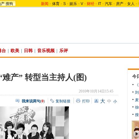
地产
搜狗
新闻
-
体育
-
S
-
娱乐
-
V
-
财经
-
IT
-
汽车
-
房产
-
女人
-
港台
|
欧美
|
日韩
|
音乐视频
|
乐评
难产” 转型当主持人(图)
今
《
2010年10月14日15:45
刘
麦
大
我来说两句
(
0
)
复制链接
打印
中
小
徐
搜