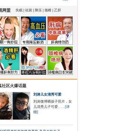
狐社区火爆话题
刘涛儿女清秀可爱
刘涛微博晒孩子照片，女
儿清秀儿子可爱……
[详
细]