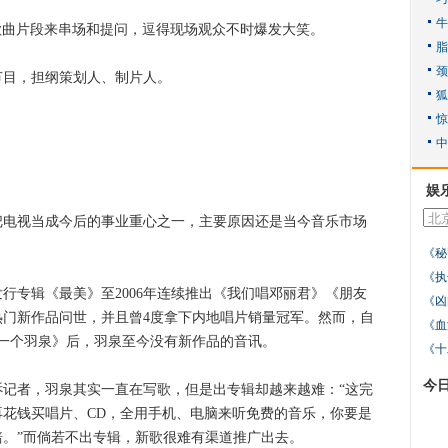
曲片段来串场和提问，逗得现场观众不时爆发大笑。
目，担纲策划人、制片人。
娱
视当成今后的事业重心之一，主要原因还是当今音乐市场
《秘
《执
行专辑《最美》至2006年连续推出《我们唱邓丽君》《朋友
《凶
门新作品问世，并且曾4度拿下内地唱片销量冠军。然而，自
《血
一个羽泉》后，羽泉至今没有新作品的音讯。
《十
今
者，羽泉其实一直在写歌，但是出专辑却越来越难：“这完
花钱买唱片、CD，全用手机、电脑来听免费的音乐，你要是
。”而倘若不出专辑，新歌很难有渠道推广出去。