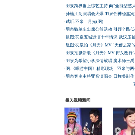
·
羽泉跨界当上综艺主持 向"全能型艺人
·
孙楠江阴演唱会火爆 羽泉任神秘嘉宾掀
·
试听:羽泉 - 月光(图)
·
羽泉骑单车出席公益活动 引领全民低
·
组图:羽泉五城巡演十年情深 武汉压轴
·
组图:羽泉拍《月光》MV "天使之家"
·
羽泉拍摄新歌《月光》MV 街头改行"卖
·
羽泉为希望小学深情献唱 魔术师王禹
·
图:《唱游中国》精彩现场 - 羽泉与
·
羽泉客串主持亚音演唱会 日舞美制作
相关视频新闻