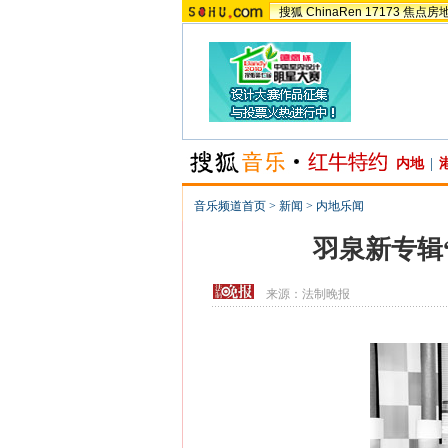
搜狐
ChinaRen
17173
焦点房
内地
|
音乐频道首页
>
新闻
>
内地乐闻
羽泉新专辑“
来源：
法制晚报