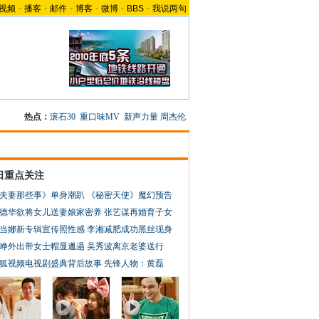
视频
-
播客
-
邮件
-
博客
-
微博
-
BBS
-
我说两句
热点：
滚石30
重口味MV
新声力量
周杰伦
日重点关注
夫妻那些事》单身潮趴
《秘密天使》魔幻预告
德华欲将女儿送妻娘家密养
张艺谋再婚育子女
当娜新专辑宣传照性感
李湘减肥成功黑丝现身
峥外出带女士帽显邋遢
吴秀波离京老婆送行
狐视频电视剧盛典背后故事
先锋人物：黄磊