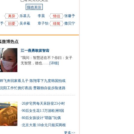
已有
58,329
人关注
我也关注
乐基儿
李晨
张馨予
离异
情侣
予
吴卓羲
章子怡
撒贝宁
旧爱
绯闻
狐微博热点
江一燕勇敢拔智齿
“我问：智慧还在不？你曰：女子
无智慧，德也……
[详细]
烨飞奔回家看儿子
·
陈翔零下九度韩国拍戏
沈阳工作忙挑灯夜战
·
曹颖独自徒步险迷路
·
20岁宅男每天呆卧室23小时
·
90后女生花1.5万游欧洲9国
·
80后女孩设计“萌版”玩偶
·
北京大葱:10余元只能买两根
更多>>