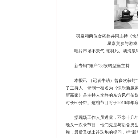
羽泉和两位女搭档共同主持《快乐
星嘉宾参与游戏
唱片市场不景气 陈羽凡、胡海泉转
新专辑“难产”羽泉转型当主持
本报讯 （记者牛萌）曾多次获封“
了主持人，录制一档名为《快乐新赢
新赢家》是主持人李静的东方风行传
时长60分钟。这档节目将于2010年
据现场工作人员透露，羽泉十几年的
晚头一次录节目，他们先是与后舍男
舞，最后又抛出连珠炮的提问，把“新