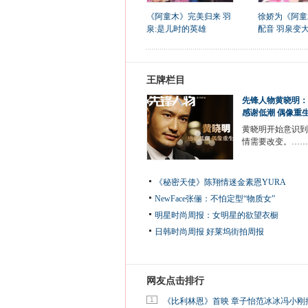
《阿童木》完美归来 羽
徐娇为《阿童
泉:是儿时的英雄
配音 羽泉变
王牌栏目
先锋人物黄晓明：
感谢低潮 偶像重
黄晓明开始意识到
情需要改变。……
《秘密天使》陈翔情迷金素恩YURA
NewFace张俪：不怕定型“物质女”
明星时尚周报：女明星的欲望衣橱
日韩时尚周报
好莱坞街拍周报
网友点击排行
1
《比利林恩》首映 章子怡范冰冰冯小刚