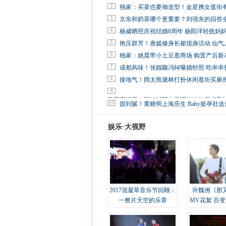
2
独家：买菜也要拗造型！金星携女逛街
3
京东和奶茶哪个更重要？刘强东的回答
4
杨威晒照庆祝结婚8周年 杨阳洋轻抚妈
5
艳压群芳！唐嫣修身长裙现身活动 仙气
6
独家：姚晨带小土豆逛商场 购置产后新
7
成都风味！张靓颖冯轲曝婚纱照 吃串串
8
接地气！阔太熊黛林打扮休闲逛街买厕
9
马蓉离婚后，砸1000万人民币给媒体要求删
10
甜到腻！黄晓明上海庆生 Baby挺孕肚送
娱乐·大视野
2017混凝草音乐节回顾：
许魏洲《那
一整片天空的乐章
MV花絮 百
溢