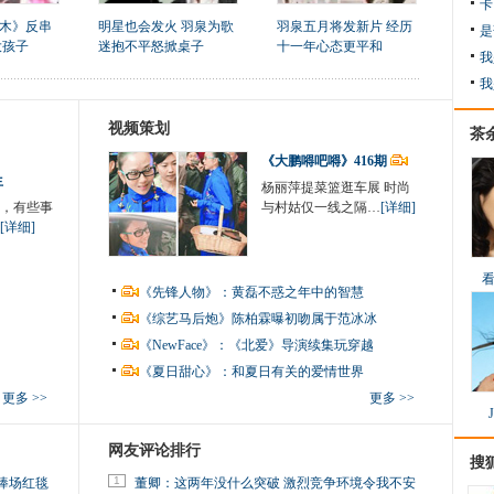
卡
木》反串
明星也会发火 羽泉为歌
羽泉五月将发新片 经历
是
大孩子
迷抱不平怒掀桌子
十一年心态更平和
我
我
视频策划
茶
《大鹏嘚吧嘚》416期
生
杨丽萍提菜篮逛车展 时尚
，有些事
与村姑仅一线之隔…
[详细]
[详细]
《先锋人物》：黄磊不惑之年中的智慧
《综艺马后炮》陈柏霖曝初吻属于范冰冰
《NewFace》：《北爱》导演续集玩穿越
《夏日甜心》：和夏日有关的爱情世界
更多 >>
更多 >>
网友评论排行
搜
1
捧场红毯
董卿：这两年没什么突破 激烈竞争环境令我不安