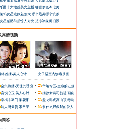
秘明星老板发年终奖豪气 真是太给力了
乐圈十大性感美女主播 柳岩侯佩岑比美
莱坞女星素颜差别大 哪个最美哪个坑爹
女星减肥前后惊人对比 范冰冰象腿旧照
狐高清视频
网络首播-美人心计
女子浴室内惨遭杀害
全集热播-天使的诱惑
华纳专区-生命的证据
宫锁心玉
美人心计
拯救女兵司徒慧
画皮
幸福来敲门
梨花泪
盘龙卧虎高山顶
毒刺
能人冯天贵
家常菜
拿什么拯救我的爱人
狗问答