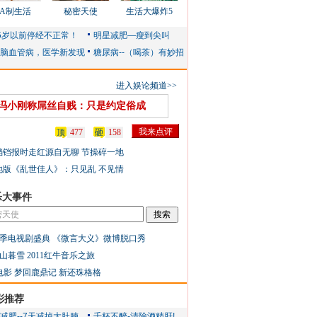
AA制生活
秘密天使
生活大爆炸5
进入娱论频道>>
冯小刚称屌丝自贱：只是约定俗成
顶
477
砸
158
铛铛报时走红源自无聊 节操碎一地
地版《乱世佳人》：只见乱 不见情
乐大事件
季电视剧盛典
《微言大义》微博脱口秀
山暮雪
2011红牛音乐之旅
电影
梦回鹿鼎记
新还珠格格
彩推荐