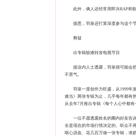
此外，俩人还经常用即兴RAP和歌
据悉，羽泉还打算深度参与这个节
释疑
出专辑较难转攻电视节目
据业内人士透露，羽泉很可能会把电
不景气。
羽泉一度创作力旺盛，从1999年发
难当》两张专辑为止，几乎每年都有热
从去年7月推出专辑《每个人心中都有
一位不愿透露姓名的圈内好友告诉记
全是现在的市场行情决定的。听众不再
呕心沥血、花几百万做一张专辑，准赔