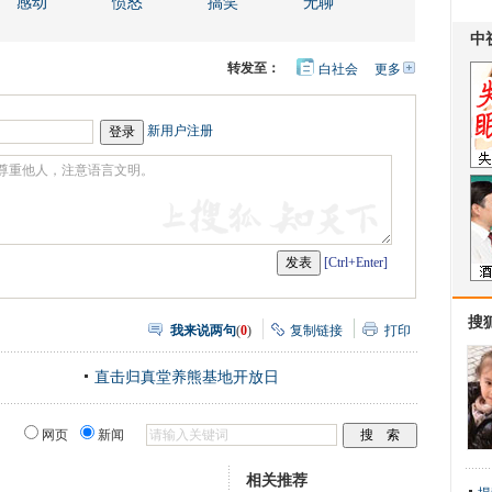
感动
愤怒
搞笑
无聊
转发至：
白社会
更多
开
心
人
网
人
豆
网
瓣
爱
新用户注册
分
享
[Ctrl+Enter]
搜
我来说两句
(
0
)
复制链接
打印
直击归真堂养熊基地开放日
网页
新闻
相关推荐