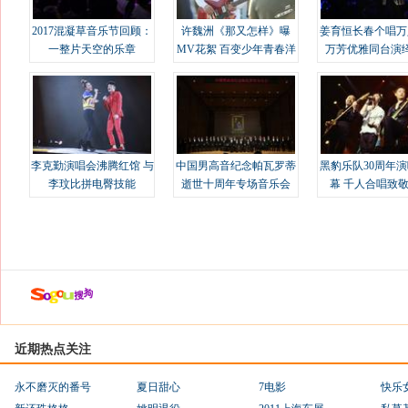
2017混凝草音乐节回顾：
许魏洲《那又怎样》曝
姜育恒长春个唱万
一整片天空的乐章
MV花絮 百变少年青春洋
万芳优雅同台演
溢
李克勤演唱会沸腾红馆 与
中国男高音纪念帕瓦罗蒂
黑豹乐队30周年
李玟比拼电臀技能
逝世十周年专场音乐会
幕 千人合唱致
近期热点关注
永不磨灭的番号
夏日甜心
7电影
快乐