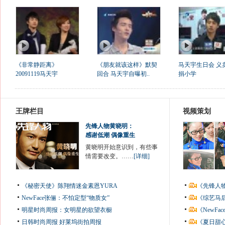
《非常静距离》
《朋友就该这样》默契
马天宇生日会 义
20091119马天宇
回合 马天宇自曝初..
捐小学
王牌栏目
视频策划
先锋人物黄晓明：
感谢低潮 偶像重生
黄晓明开始意识到，有些事
情需要改变。……
[详细]
《秘密天使》陈翔情迷金素恩YURA
《先锋人
NewFace张俪：不怕定型“物质女”
《综艺马
明星时尚周报：女明星的欲望衣橱
《NewF
日韩时尚周报
好莱坞街拍周报
《夏日甜