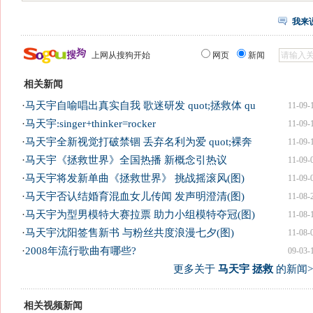
我来
上网从搜狗开始
网页
新闻
相关新闻
·
马天宇自喻唱出真实自我 歌迷研发 quot;拯救体 qu
11-09-
·
马天宇:singer+thinker=rocker
11-09-
·
马天宇全新视觉打破禁锢 丢弃名利为爱 quot;裸奔
11-09-
·
马天宇《拯救世界》全国热播 新概念引热议
11-09-
·
马天宇将发新单曲《拯救世界》 挑战摇滚风(图)
11-09-
·
马天宇否认结婚育混血女儿传闻 发声明澄清(图)
11-08-
·
马天宇为型男模特大赛拉票 助力小组模特夺冠(图)
11-08-
·
马天宇沈阳签售新书 与粉丝共度浪漫七夕(图)
11-08-
·
2008年流行歌曲有哪些?
09-03-
更多关于
马天宇 拯救
的新闻>
相关视频新闻