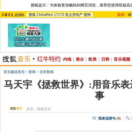
搜狐提示：为体验更加畅快的网页浏览，推荐您使用双核高
搜狐
ChinaRen
17173
焦点房地产
搜狗
新闻
-
体
内地
|
港台
|
欧美
|
日韩
|
音乐视频
音乐频道首页
>
新闻
>
乐评新闻
马天宇《拯救世界》:用音乐表
事
来源：
搜狐音乐
我来说两句
(
0
)