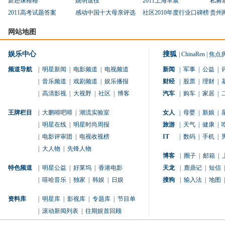
新还珠格格
姚明退役
2011上海车展
私募
2011高考试题答案
感动中国十大母亲评选
社区2010年度行业口碑榜
贵州
网站地图
娱乐中心
搜狐
|
ChinaRen
|
焦点
频道导航
|
明星新闻
|
电影频道
|
电视频道
新闻
|
军事
|
公益
|
|
音乐频道
|
戏剧频道
|
娱乐播报
财经
|
股票
|
理财
|
|
高清影视
|
大视野
|
社区
|
博客
汽车
|
购车
|
家居
|
王牌栏目
|
大鹏嘚吧嘚
|
潮流实验室
女人
|
母婴
|
新娘
|
|
明星在线
|
明星时尚周报
旅游
|
天气
|
健康
|
|
电影评审团
|
电视收视榜
IT
|
数码
|
手机
|
|
大人物
|
先锋人物
博客
|
圈子
|
邮箱
|
特色频道
|
明星公益
|
好莱坞
|
香港电影
天龙
|
鹿鼎记
|
短信
|
|
嘻哈音乐
|
独家
|
韩娱
|
日娱
搜狗
|
输入法
|
地图
|
资料库
|
明星库
|
影视库
|
专题库
|
节目单
|
滚动新闻列表
|
往期娱首回顾