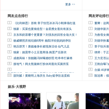
更多 >>
网友点击排行
网友评论排行
1
1
《比利林恩》首映 章子怡范冰冰冯小刚捧场红毯
董卿：这两
2
2
独家：买菜也要拗造型！金星携女逛街有派头
刘德华新片
3
3
京东和奶茶哪个更重要？刘强东的回答全场大笑！
为救母女俩
4
4
杨威晒照庆祝结婚8周年 杨阳洋轻抚妈妈孕肚
刘德华扮邋
5
5
艳压群芳！唐嫣修身长裙现身活动 仙气儿足
章子怡斥港
6
6
独家：姚晨带小土豆逛商场 购置产后新衣
律师：于正
7
7
成都风味！张靓颖冯轲曝婚纱照 吃串串打麻将
王力宏否认
8
8
接地气！阔太熊黛林打扮休闲逛街买厕所泵
王刚自曝7
9
9
台媒:40
马蓉离婚后，砸1000万人民币给媒体要求删掉这照片
10
10
甜到腻！黄晓明上海庆生 Baby挺孕肚送蛋糕
陈冠希：假
娱乐·大视野