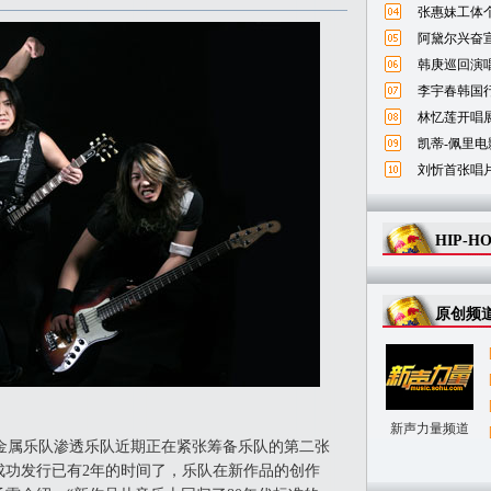
张惠妹工体
阿黛尔兴奋宣
韩庚巡回演唱
李宇春韩国
林忆莲开唱
凯蒂-佩里电
刘忻首张唱
HIP-H
原创频
新声力量频道
金属乐队渗透乐队近期正在紧张筹备乐队的第二张
成功发行已有2年的时间了，乐队在新作品的创作