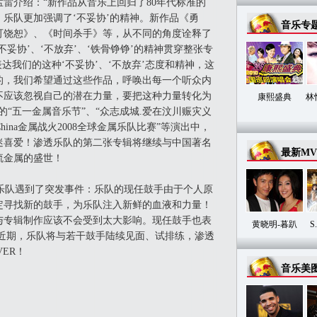
雷介绍：“新作品从音乐上回归了80年代标准的
乐队更加强调了‘不妥协’的精神。新作品《勇
音乐专
可饶恕》、《时间杀手》等，从不同的角度诠释了
妥协’、‘不放弃’、‘铁骨铮铮’的精神贯穿整张专
达我们的这种‘不妥协’、‘不放弃’态度和精神，这
的，我们希望通过这些作品，呼唤出每一个听众内
不应该忽视自己的潜在力量，要把这种力量转化为
康熙盛典
林
的“五一金属音乐节”、“众志成城.爱在汶川赈灾义
le China金属战火2008全球金属乐队比赛”等演出中，
迷喜爱！渗透乐队的第二张专辑将继续与中国著名
最新MV
流金属的盛世！
队遇到了突发事件：乐队的现任鼓手由于个人原
定寻找新的鼓手，为乐队注入新鲜的血液和力量！
与专辑制作应该不会受到太大影响。现任鼓手也表
黄晓明-暮趴
S
 近期，乐队将与若干鼓手陆续见面、试排练，渗透
VER！
音乐美