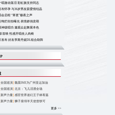
个唱激动落泪 彩虹旗支持同志
布怀孕 与36岁男友获爱情结晶
会启程 “寒更”极夜之声
行绚烂街拍曝光 表情娇俏卖萌
展神级唱功 邀观众起舞展本色
影首映 性感开唱坐人肉椅
片发布 好友李斯丹妮DL组合助阵
OP
道
[
全国巡演
]
魏晨IME为广州亚运加油
[
全国巡演
]
北京：飞儿泪洒全场
[
新声力量
]
感官世界迷幻王子林宥嘉
[
新声力量
]
狮子座绵羊天使曾轶可
更多 >>