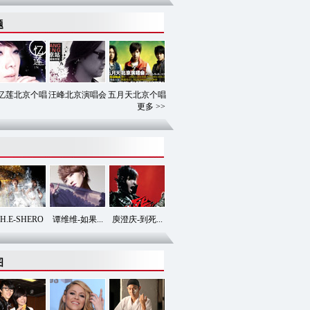
题
忆莲北京个唱
汪峰北京演唱会
五月天北京个唱
更多 >>
.H.E-SHERO
谭维维-如果...
庾澄庆-到死...
图