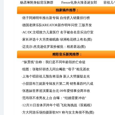
杨丞琳附身贴背压舞群
Freeze化身火辣圣诞女郎
容祖儿
独家稿件推荐：
·痞子阿姆明年推出新专辑 自传挤入销量排行榜
·德国老牌乐队KREATOR新作明年问世 三版齐发
·AC/DC主唱致力儿童医疗 名字被命名音乐治疗室
·家长评选十大另类催眠曲 绿洲枪花榜上有名(图)
·迈克尔-杰克逊佐罗装扮被批：相差甚远(图)
精彩音乐新闻推荐：
·“纵贯线”自称：我们是不同年龄段的亡命徒
·组图：张敬轩胡杏儿同台飚歌 “母子”相见甚欢
·上海个唱容祖儿预告将湿身 新人大劈腿疑走光
·小甜甜布兰妮新专辑发片第二周 销售暴跌约六成
·张惠妹世界巡演重返台北 09年爱情事业两丰收
·范玮琪不准男友上台 自曝：“结婚需要冲动”
·12月31日首体开跨年个唱 飞轮海挑战《双截棍》
·方大同游乐场拍摄新歌MV 称与女主角很不熟(图)