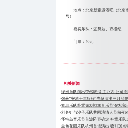
地点：北京新豪运酒吧（北京市
号）
嘉宾乐队：鸾舞妓、双橙纪
门票：40元
相关新闻
·
绿洲乐队演出突然取消 主办方:公司
·
张悬"安溥十年很好"专场演出三月登
·
窒息乐队赴冀豫2地330音乐节预热演
·
刘冬虹与沙子乐队共同演情人节前夜Mao
·
怀特岛音乐节首波阵容确定 神童乐队成演
·
兰色花园乐队杭州首场演出 吸引斑点狗观