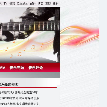
人
-
TV
-
视频
-
ChinaRen
-
邮件
-
博客
-
BBS
-
搜狗
音乐新闻排名
传新碟 9月开唱纪念出道20年
受邀巴黎时装周 成全球媒体焦点
裙梦幻亮相五棵松 唱情歌献丈夫