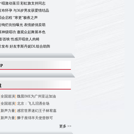
个唱激动落泪 彩虹旗支持同志
布怀孕 与36岁男友获爱情结晶
会启程 “寒更”极夜之声
行绚烂街拍曝光 表情娇俏卖萌
展神级唱功 邀观众起舞展本色
影首映 性感开唱坐人肉椅
片发布 好友李斯丹妮DL组合助阵
OP
道
[
全国巡演
]
魏晨IME为广州亚运加油
[
全国巡演
]
北京：飞儿泪洒全场
[
新声力量
]
感官世界迷幻王子林宥嘉
[
新声力量
]
狮子座绵羊天使曾轶可
更多 >>