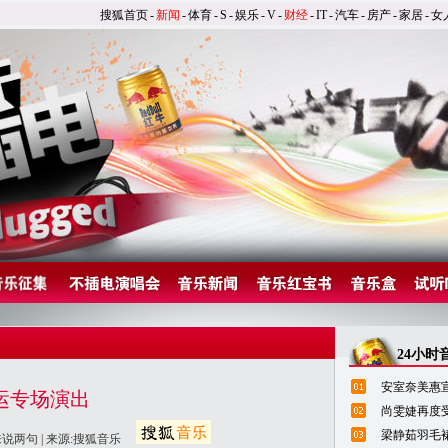
搜狐首页
-
新闻
-
体育
-
S
-
娱乐
-
V
-
财经
-
IT
-
汽车
-
房产
-
家居
-
女
24小时
安室奈美惠宣
新豪运专场演出
尚雯婕再度
梁静茹羽毛
来说两句
| 来源:搜狐音乐