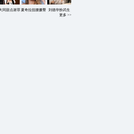
大同甜点谢罪
夏奇拉扭腰撅臀
刘德华扮武生
更多 >>