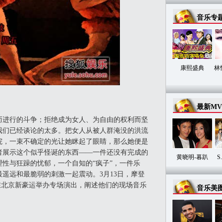
音乐专
康熙盛典
林
最新MV
进行的斗争；拒绝成为女人、为自由的权利而坚
我们已经谈论的太多。把女人从被人群淹没的洪流
院，一束不确定的光让她眯起了眼睛，那么她便是
者展示这个似乎怪诞的东西——一件还没有完成的
黄晓明-暮趴
S
性与狂躁的忧郁，一个自知的“疯子”，一件乐
遥远和最脆弱的刺激一起震动。3月13日，摩登
乐队将在北京新豪运举办专场演出，阐述他们的现场音乐
音乐美