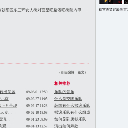
德雷克笑容灿烂
方
朝阳区东三环女人街对面星吧路酒吧街院内甲一
(责任编辑：董文)
相关推荐
周转出问题
乐队的音乐
09-03-01 17:50
陆北京
什么是交响乐队
09-02-27 11:05
出下月呈现
韩国有什么摇滚乐队
09-02-17 11:23
专...
摇滚乐队有什么组成
09-02-10 18:08
...
如何见到唐朝乐队
09-01-23 09:09
...
演出如何筹款
09-01-13 12:57