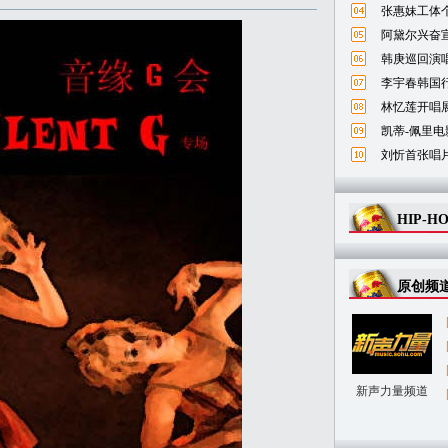
张惠妹工体
阿黛尔兴奋宣
韩庚巡回演唱
李宇春韩国
林忆莲开唱
凯蒂-佩里电
刘忻首张唱
HIP-H
原创频
新声力量频道