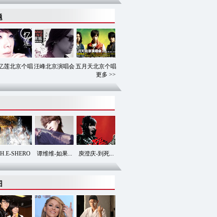
题
忆莲北京个唱
汪峰北京演唱会
五月天北京个唱
更多 >>
.H.E-SHERO
谭维维-如果...
庾澄庆-到死...
图