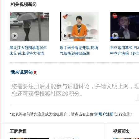
相关视频新闻
黑龙江大范围暴雨40年
歌手米卡香港开唱 现场
东亚运闭幕式 日
未见 或出现特大汛情
气氛热烈频掀高潮
中孝介演唱《各自.
我来说两句
(
0
)
*发表评论前请先注册成为搜狐用户，请点击右上角
“新用户注册”
进行注册！
王牌栏目
视频策划