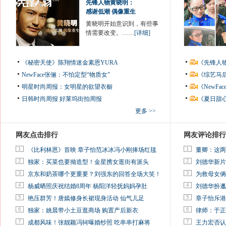
先锋人物黄晓明：
感谢低潮 偶像重生
黄晓明开始意识到，有些事
情需要改变。……
[详细]
《秘密天使》陈翔情迷金素恩YURA
《先锋人
NewFace张俪：不怕定型“物质女”
《综艺马
明星时尚周报：女明星的欲望衣橱
《NewF
日韩时尚周报
好莱坞街拍周报
《夏日甜
更多 >>
网友点击排行
网友评论排行
1
1
《比利林恩》首映 章子怡范冰冰冯小刚捧场红毯
董卿：这两
2
2
独家：买菜也要拗造型！金星携女逛街有派头
刘德华新片
3
3
京东和奶茶哪个更重要？刘强东的回答全场大笑！
为救母女俩
4
4
杨威晒照庆祝结婚8周年 杨阳洋轻抚妈妈孕肚
刘德华扮邋
5
5
艳压群芳！唐嫣修身长裙现身活动 仙气儿足
章子怡斥港
6
6
独家：姚晨带小土豆逛商场 购置产后新衣
律师：于正
7
7
成都风味！张靓颖冯轲曝婚纱照 吃串串打麻将
王力宏否认