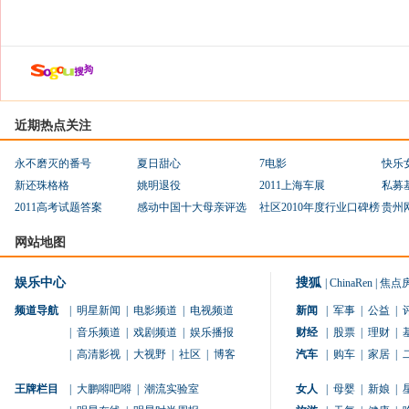
近期热点关注
永不磨灭的番号
夏日甜心
7电影
快乐
新还珠格格
姚明退役
2011上海车展
私募
2011高考试题答案
感动中国十大母亲评选
社区2010年度行业口碑榜
贵州
网站地图
娱乐中心
搜狐
|
ChinaRen
|
焦点
频道导航
|
明星新闻
|
电影频道
|
电视频道
新闻
|
军事
|
公益
|
|
音乐频道
|
戏剧频道
|
娱乐播报
财经
|
股票
|
理财
|
|
高清影视
|
大视野
|
社区
|
博客
汽车
|
购车
|
家居
|
王牌栏目
|
大鹏嘚吧嘚
|
潮流实验室
女人
|
母婴
|
新娘
|