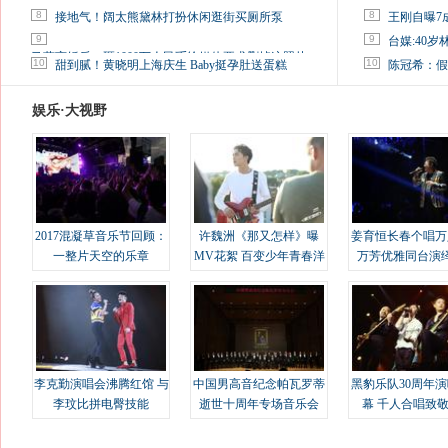
8
8
接地气！阔太熊黛林打扮休闲逛街买厕所泵
王刚自曝7
9
9
台媒:40
马蓉离婚后，砸1000万人民币给媒体要求删掉这照片
10
10
甜到腻！黄晓明上海庆生 Baby挺孕肚送蛋糕
陈冠希：假
娱乐·大视野
2017混凝草音乐节回顾：
许魏洲《那又怎样》曝
姜育恒长春个唱万
一整片天空的乐章
MV花絮 百变少年青春洋
万芳优雅同台演
溢
李克勤演唱会沸腾红馆 与
中国男高音纪念帕瓦罗蒂
黑豹乐队30周年
李玟比拼电臀技能
逝世十周年专场音乐会
幕 千人合唱致