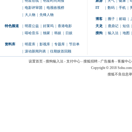
|
明星在线
|
明星时尚周报
旅游
|
天气
|
健康
|
|
电影评审团
|
电视收视榜
IT
|
数码
|
手机
|
|
大人物
|
先锋人物
博客
|
圈子
|
邮箱
|
特色频道
|
明星公益
|
好莱坞
|
香港电影
天龙
|
鹿鼎记
|
短信
|
|
嘻哈音乐
|
独家
|
韩娱
|
日娱
搜狗
|
输入法
|
地图
|
资料库
|
明星库
|
影视库
|
专题库
|
节目单
|
滚动新闻列表
|
往期娱首回顾
设置首页
-
搜狗输入法
-
支付中心
-
搜狐招聘
-
广告服务
-
客服中心
Copyright
©
2018 Sohu.com
搜狐不良信息