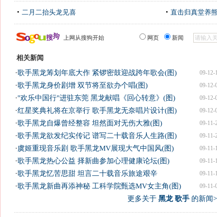
二月二抬头龙见喜
直击归真堂养
上网从搜狗开始
网页
新闻
相关新闻
·
歌手黑龙筹划年底大作 紧锣密鼓迎战跨年歌会(图)
09-12-
·
歌手黑龙身价剧增 双节将至欲办个唱(图)
09-12-
·
"欢乐中国行"进驻东莞 黑龙献唱《回心转意》(图)
09-12-
·
红星奖典礼将在京举行 歌手黑龙无奈唱片设计(图)
09-12-
·
歌手黑龙自爆曾经整容 坦然面对无伤大雅(图)
09-11-
·
歌手黑龙欲发纪实传记 谱写二十载音乐人生路(图)
09-11-
·
虞姬重现音乐剧 歌手黑龙MV展现大气中国风(图)
09-11-
·
歌手黑龙热心公益 择新曲参加心理健康论坛(图)
09-11-
·
歌手黑龙忆苦思甜 坦言二十载音乐旅途艰辛
09-11-
·
歌手黑龙新曲再添神秘 工科学院甄选MV女主角(图)
09-11-
更多关于
黑龙 歌手
的新闻>