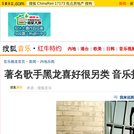
搜狐
ChinaRen
17173
焦点房地产
搜狗
新闻
-
体
内地
|
港台
|
欧美
|
日韩
|
音乐视
音乐频道首页
>
新闻
>
内地乐闻
著名歌手黑龙喜好很另类 音乐
来源：
搜狐音乐
我来说两