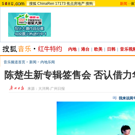
搜狐
ChinaRen
17173
焦点房地产
搜狗
新闻
-
体
内地
|
港台
|
欧美
|
日韩
|
音乐视
音乐频道首页
>
新闻
>
内地乐闻
陈楚生新专辑签售会 否认借力
来源：
大洋网-广州日报
我来说两