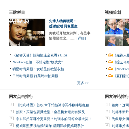
王牌栏目
视频策划
先锋人物黄晓明：
感谢低潮 偶像重生
黄晓明开始意识到，有些事
情需要改变。……
[详细]
《秘密天使》陈翔情迷金素恩YURA
《先锋人
NewFace张俪：不怕定型“物质女”
《综艺马
明星时尚周报：女明星的欲望衣橱
《NewF
日韩时尚周报
好莱坞街拍周报
《夏日甜
更多 >>
网友点击排行
网友评论排行
1
1
《比利林恩》首映 章子怡范冰冰冯小刚捧场红毯
董卿：这两
2
2
独家：买菜也要拗造型！金星携女逛街有派头
刘德华新片
3
3
京东和奶茶哪个更重要？刘强东的回答全场大笑！
为救母女俩
4
4
杨威晒照庆祝结婚8周年 杨阳洋轻抚妈妈孕肚
刘德华扮邋