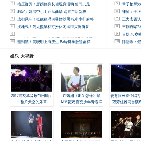
5
5
艳压群芳！唐嫣修身长裙现身活动 仙气儿足
章子怡斥港
6
6
独家：姚晨带小土豆逛商场 购置产后新衣
律师：于正
7
7
成都风味！张靓颖冯轲曝婚纱照 吃串串打麻将
王力宏否认
8
8
接地气！阔太熊黛林打扮休闲逛街买厕所泵
王刚自曝7
9
9
台媒:40
马蓉离婚后，砸1000万人民币给媒体要求删掉这照片
10
10
甜到腻！黄晓明上海庆生 Baby挺孕肚送蛋糕
陈冠希：假
娱乐·大视野
2017混凝草音乐节回顾：
许魏洲《那又怎样》曝
姜育恒长春个唱万
一整片天空的乐章
MV花絮 百变少年青春洋
万芳优雅同台演
溢