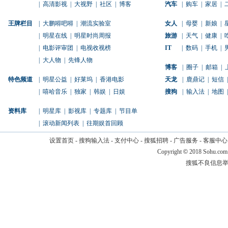
|
高清影视
|
大视野
|
社区
|
博客
汽车
|
购车
|
家居
|
王牌栏目
|
大鹏嘚吧嘚
|
潮流实验室
女人
|
母婴
|
新娘
|
|
明星在线
|
明星时尚周报
旅游
|
天气
|
健康
|
|
电影评审团
|
电视收视榜
IT
|
数码
|
手机
|
|
大人物
|
先锋人物
博客
|
圈子
|
邮箱
|
特色频道
|
明星公益
|
好莱坞
|
香港电影
天龙
|
鹿鼎记
|
短信
|
|
嘻哈音乐
|
独家
|
韩娱
|
日娱
搜狗
|
输入法
|
地图
|
资料库
|
明星库
|
影视库
|
专题库
|
节目单
|
滚动新闻列表
|
往期娱首回顾
设置首页
-
搜狗输入法
-
支付中心
-
搜狐招聘
-
广告服务
-
客服中心
Copyright
©
2018 Sohu.com
搜狐不良信息