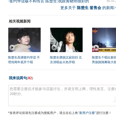
·
签约华谊破不和传言 陈楚生:我跟黄晓明很好的
09-10-
更多关于
陈楚生 签售会
的新闻>
相关视频新闻
陈楚生高调签约华谊 不
陈楚生摆脱沉寂回归 北
陈楚生个唱出新招
理传闻年底开个唱
京演唱会火热开唱
男孩跳辣舞敲大
我来说两句
(
82
)
*发表评论前请先注册成为搜狐用户，请点击右上角
“新用户注册”
进行注册！