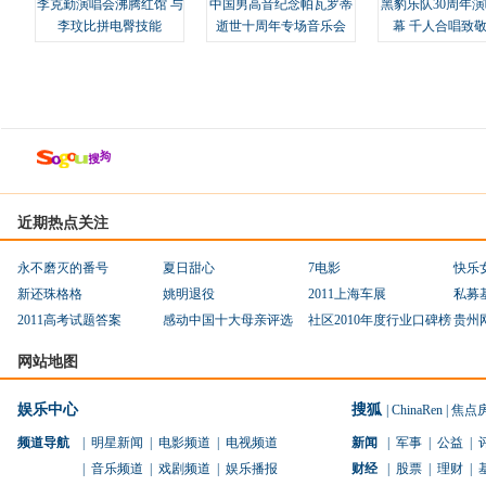
李克勤演唱会沸腾红馆 与
中国男高音纪念帕瓦罗蒂
黑豹乐队30周年
李玟比拼电臀技能
逝世十周年专场音乐会
幕 千人合唱致
近期热点关注
永不磨灭的番号
夏日甜心
7电影
快乐
新还珠格格
姚明退役
2011上海车展
私募
2011高考试题答案
感动中国十大母亲评选
社区2010年度行业口碑榜
贵州
网站地图
娱乐中心
搜狐
|
ChinaRen
|
焦点
频道导航
|
明星新闻
|
电影频道
|
电视频道
新闻
|
军事
|
公益
|
|
音乐频道
|
戏剧频道
|
娱乐播报
财经
|
股票
|
理财
|