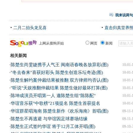
我来说两句
二月二抬头龙见喜
直击归真堂养
上网从搜狗开始
网页
新闻
相关新闻
·
陈楚生尚雯婕携手人气王 闽南语春晚各放异彩(图)
10-01-
·
"冬去春来"喜获好彩头 陈楚生创造乐坛奇迹(图)
10-01-
·
陈楚生解约案仲裁结果被推翻 双方律师均否认(图)
10-01-
·
"听说"天娱推翻仲裁结果 陈楚生做好最坏打算(图)
10-01-
·
陈坤成演员开唱第一人 邀陈楚生组"陈陈配"
10-01-
·
华谊音乐获"中歌榜"21项提名 陈楚生首获提名
10-01-
·
华谊群星唱海南 陈楚生新作《欢乐海南》首唱(图)
09-11-
·
陈楚生不再逃避 与华谊因足球赛场结缘
09-11-
·
陈楚生正式签约华谊 将于12月工体开唱(图)
09-10-