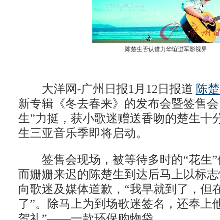
陈楚生否认借力华谊进军影视界
大洋网-广州日报1月12日报道
陈楚
新专辑《冬去春来》的发布会暨签售会
生”力挺，获小歌迷赠送香吻的楚生十
生三亚音乐季即将启动。
签售会现场，被等待多时的“花生”
而姗姗来迟的陈楚生到达后马上以标志
向歌迷及媒体道歉，“我早就到了，但
了”。除马上为到场歌迷签名，还奉上
贺礼”——一款环保购物袋。