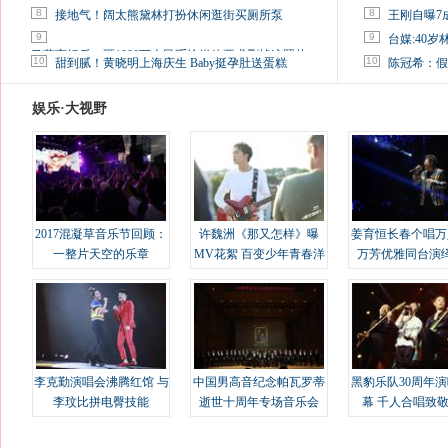
8
8
接地气！阔太熊黛林打扮休闲逛街买厕所泵
王刚自曝7
9
9
台媒:40
马蓉离婚后，砸1000万人民币给媒体要求删掉这照片
10
10
甜到腻！黄晓明上海庆生 Baby挺孕肚送蛋糕
陈冠希：假
娱乐·大视野
2017混凝草音乐节回顾：
许魏洲《那又怎样》曝
姜育恒长春个唱万
一整片天空的乐章
MV花絮 百变少年青春洋
万芳优雅同台演
溢
李克勤演唱会沸腾红馆 与
中国男高音纪念帕瓦罗蒂
黑豹乐队30周年
李玟比拼电臀技能
逝世十周年专场音乐会
幕 千人合唱致