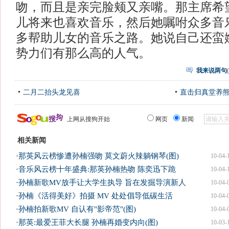
吻，而且是亲完脸颊又亲嘴。那主席希
儿将来也喜欢音乐，然后她嘱咐众多音
多帮助儿女的音乐之路。她说自己还蛮
势力们有那么高的人气。
我来说两句
(
二月二抬头龙见喜
直击归真堂养
上网从搜狗开始
网页
新闻
相关新闻
·
那英风云榜惨遭孙楠强吻 莫文蔚火辣躺钢琴(图)
10-04-
·
音乐风云榜十年盛典:那英孙楠热吻 陈奕迅下跪
10-04-
·
孙楠新歌MV放手让大学生执导 旨在发掘导演新人
10-04-
·
孙楠《活得美好》拍摄 MV 处处倡导低碳生活
10-04-
·
孙楠拍新歌MV 自认有"影帝范"(图)
10-04-
·
那英:最爱王菲大长腿 孙楠再婚变内向(图)
10-03-