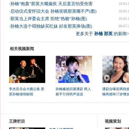
·
孙楠"炮轰"那英大嘴顽疾 天后直言怕受伤害
10-03-
·
启动仪式变怀旧大会 孙楠笑嗔那英嘴不严(图)
10-03-
·
那英当上评委会主席 拒绝"热吻"孙楠(图)
10-03-
·
孙楠大连个唱独缺买红妹 好友那英捧场(图)
09-07-
更多关于
孙楠 那英
的新闻>
相关视频新闻
李杰音乐会大腕云集 那
孙楠尴尬回避潘蔚 两人
潘蔚自曝前两段婚
英孙楠倾情献唱
握手引得哄声连连
楠再婚有17岁继
王牌栏目
视频策划