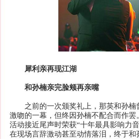
犀利亲再现江湖
和孙楠亲完脸颊再亲嘴
之前的一次颁奖礼上，那英和孙楠曾
激吻的一幕，但终因孙楠不配合而作罢
活动接近尾声时荣获“十年最具影响力音
在现场言辞激动甚至动情落泪，终于和