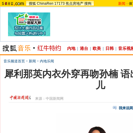
搜狐
ChinaRen
17173
焦点房地产
搜狗
新闻
-
体
内地
|
港台
|
欧美
|
日韩
|
音乐视
音乐频道首页
>
新闻
>
内地乐闻
犀利那英内衣外穿再吻孙楠 语
儿
来源：
中国新闻网
我来说两