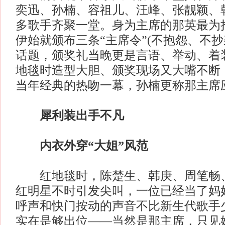
奕迅、孙楠、容祖儿、汪峰、张靓颖、
多歌手齐聚一堂。身为主席的那英最为
伊始就颁布三条“主席令”(不抱怨、不抄
话题，颁奖礼当晚更是言语、举动、着
地毯时造型大胆、颁奖现场又大嘴不断
当年经典的热吻一幕，孙楠更称那主席
犀利装出手不凡
内衣外穿“大姐”风范
红地毯时，陈楚生、韩庚、周笔畅、
红明星不时引发尖叫，一位已经当了妈
呼声和快门按动的声音不比新生代歌手
实在是够出位——当然是那主席，只见