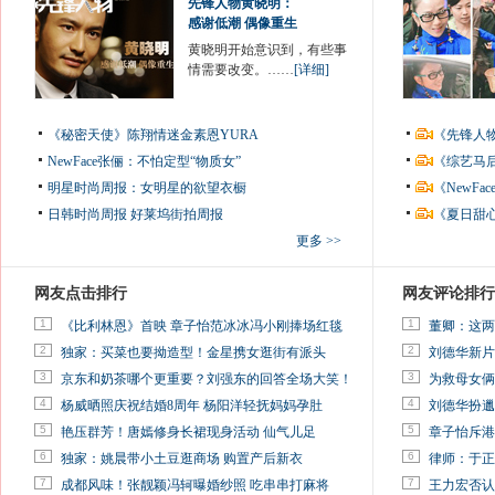
先锋人物黄晓明：
感谢低潮 偶像重生
黄晓明开始意识到，有些事
情需要改变。……
[详细]
《秘密天使》陈翔情迷金素恩YURA
《先锋人
NewFace张俪：不怕定型“物质女”
《综艺马
明星时尚周报：女明星的欲望衣橱
《NewF
日韩时尚周报
好莱坞街拍周报
《夏日甜
更多 >>
网友点击排行
网友评论排行
1
1
《比利林恩》首映 章子怡范冰冰冯小刚捧场红毯
董卿：这两
2
2
独家：买菜也要拗造型！金星携女逛街有派头
刘德华新片
3
3
京东和奶茶哪个更重要？刘强东的回答全场大笑！
为救母女俩
4
4
杨威晒照庆祝结婚8周年 杨阳洋轻抚妈妈孕肚
刘德华扮邋
5
5
艳压群芳！唐嫣修身长裙现身活动 仙气儿足
章子怡斥港
6
6
独家：姚晨带小土豆逛商场 购置产后新衣
律师：于正
7
7
成都风味！张靓颖冯轲曝婚纱照 吃串串打麻将
王力宏否认