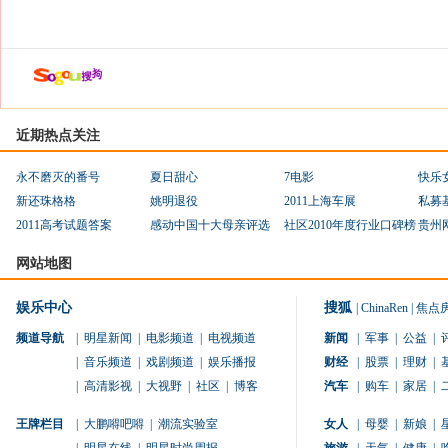
近期热点关注
永不磨灭的番号
夏日甜心
7电影
快乐
新还珠格格
姚明退役
2011上海车展
私募
2011高考试题答案
感动中国十大母亲评选
社区2010年度行业口碑榜
贵州
网站地图
娱乐中心
搜狐
|
ChinaRen
|
焦点
频道导航
|
明星新闻
|
电影频道
|
电视频道
新闻
|
军事
|
公益
|
|
音乐频道
|
戏剧频道
|
娱乐播报
财经
|
股票
|
理财
|
|
高清影视
|
大视野
|
社区
|
博客
汽车
|
购车
|
家居
|
王牌栏目
|
大鹏嘚吧嘚
|
潮流实验室
女人
|
母婴
|
新娘
|