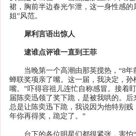
裙，胸前半边春光乍泄，这一身性感的
姐”风范。
犀利言语出惊人
逮谁点评谁一直到王菲
当晚第一个高潮由那英搅热，“8年
蝉联奖项亲了嘴。这一届，我决定，孙
嘴。”吓得容祖儿连忙自称感冒。接着盯
届陈奕迅领了奖下跪，是被我哄的。后
总是让陈奕迅下跪，我说因为他特别贱
年你再得奖，跪定了。”
台下的各位明星们都很紧张，害怕“