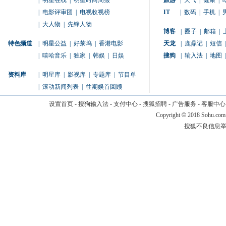
|
明星在线
|
明星时尚周报
旅游
|
天气
|
健康
|
|
电影评审团
|
电视收视榜
IT
|
数码
|
手机
|
|
大人物
|
先锋人物
博客
|
圈子
|
邮箱
|
特色频道
|
明星公益
|
好莱坞
|
香港电影
天龙
|
鹿鼎记
|
短信
|
|
嘻哈音乐
|
独家
|
韩娱
|
日娱
搜狗
|
输入法
|
地图
|
资料库
|
明星库
|
影视库
|
专题库
|
节目单
|
滚动新闻列表
|
往期娱首回顾
设置首页
-
搜狗输入法
-
支付中心
-
搜狐招聘
-
广告服务
-
客服中心
Copyright
©
2018 Sohu.com
搜狐不良信息