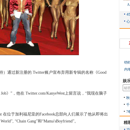
铛
内
特）通过新注册的 Twitter账户宣布弃用新专辑的名称《Good
娱
》”，他在 Twitter.com/KanyeWest上留言说，“我现在脑子
秋
千
7
t 在位于加利福尼亚的Facebook总部向人们展示了他从即将出
d”, “Chain Gang”和“Mama'sBoyfriend”。
精