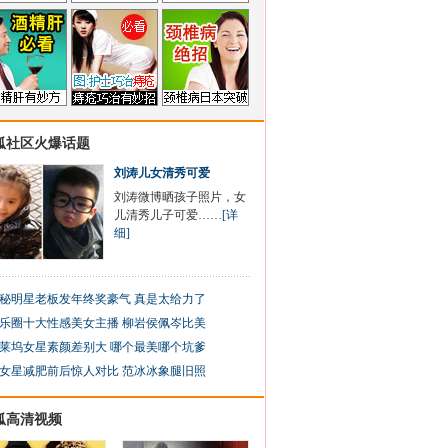
狐社区火爆话题
刘涛儿女清秀可爱
刘涛微博晒孩子照片，女
儿清秀儿子可爱……
[详
细]
秘明星老板发年终奖豪气 真是太给力了
乐圈十大性感美女主播 柳岩侯佩岑比美
莱坞女星素颜差别大 哪个最美哪个坑爹
女星减肥前后惊人对比 范冰冰象腿旧照
狐高清视频