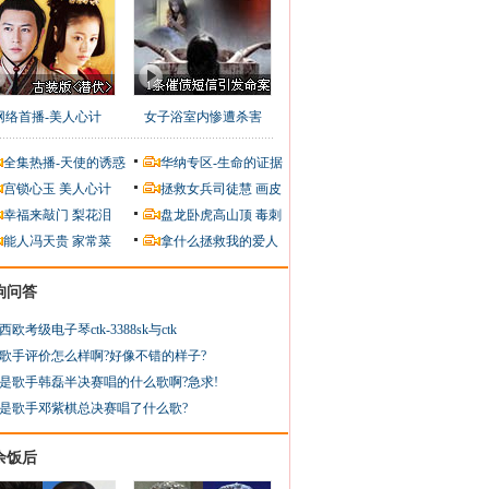
网络首播-美人心计
女子浴室内惨遭杀害
全集热播-天使的诱惑
华纳专区-生命的证据
宫锁心玉
美人心计
拯救女兵司徒慧
画皮
幸福来敲门
梨花泪
盘龙卧虎高山顶
毒刺
能人冯天贵
家常菜
拿什么拯救我的爱人
狗问答
西欧考级电子琴ctk-3388sk与ctk
歌手评价怎么样啊?好像不错的样子?
是歌手韩磊半决赛唱的什么歌啊?急求!
是歌手邓紫棋总决赛唱了什么歌?
余饭后