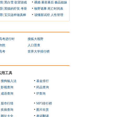
情
|
黑白雪
欲望游戏
裸婚
幕前幕后
极品姐妹
异
|
黑猫的狞笑
考骨
牧野诡事
死亡时间表
荐
|
宝贝这样做真棒
读懂面试经
人性管理
1高考进行时
搜狐大视野
勿扰
人口普查
1高考
世界大学排行榜
实用工具
搜狗输入法
基金排行
影视查询
药品查询
成语查询
IP查询
股市行情
MP3排行榜
疾病查询
图片欣赏
网址大全
单词翻译