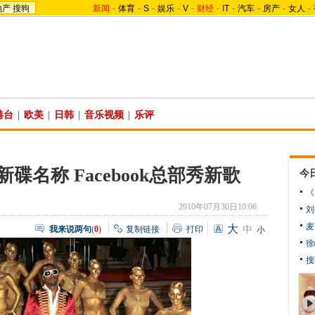
地产
搜狗
新闻
-
体育
-
S
-
娱乐
-
V
-
财经
-
IT
-
汽车
-
房产
-
女人
-
港台
|
欧美
|
日韩
|
音乐视频
|
乐评
碟名称 Facebook总部秀新歌
今
《
2010年07月30日10:06
刘
麦
大
我来说两句
(
0
)
复制链接
打印
中
小
徐
搜