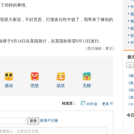
也做了同样的事情。
公室跟大家说，不好意思，打搅各位吃午饭了，我带来了够劲的
于9月14日在美国发行，在英国则有望9月13日发行。
(责任编辑：董文)
娱
《秘
《执
感动
愤怒
搞笑
无聊
《凶
《血
转发至：
白社会
更多
开
《十
心
人
网
人
豆
今
网
瓣
爱
新用户注册
分
享