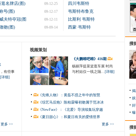
逛名牌店(图)
四川韦斯特
09-12-25
号(图)
韦斯特布鲁克
09-12-17
威夫特夺冠(图
比斯利 韦斯特
09-12-11
吻(图)
西蒙·韦斯特
09-09-14
搜
视频策划
《大鹏嘚吧嘚》416期
生
杨丽萍提菜篮逛车展 时尚
，有些事
与村姑仅一线之隔…
[详细]
[详细]
揭
《先锋人物》：黄磊不惑之年中的智慧
娱
《综艺马后炮》陈柏霖曝初吻属于范冰冰
好
《NewFace》：《北爱》导演续集玩穿越
曝
《夏日甜心》：和夏日有关的爱情世界
更多 >>
更多 >>
搜