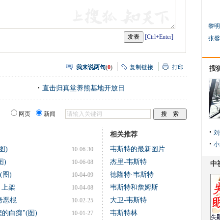
黎明
[Ctrl+Enter]
张馨
我来说两句
(
0
)
复制链接
打印
搜
直击归真堂养熊基地开放日
网页
新闻
刘
相关推荐
小
图)
韦斯特的最新图片
10-06-30
图)
杰里-韦斯特
10-06-08
(图)
德隆特·韦斯特
10-04-09
月上架
韦斯特和詹姆斯
10-04-08
号恶棍
大卫-韦斯特
10-02-25
的白痴"(图)
韦斯特林
10-01-27