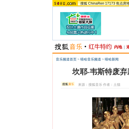
搜狐
ChinaRen
17173
焦点房
内地
|
音乐频道首页
>
嘻哈音乐频道
>
嘻哈新闻
坎耶-韦斯特废弃新
来源：
搜狐音乐
作者：土猫