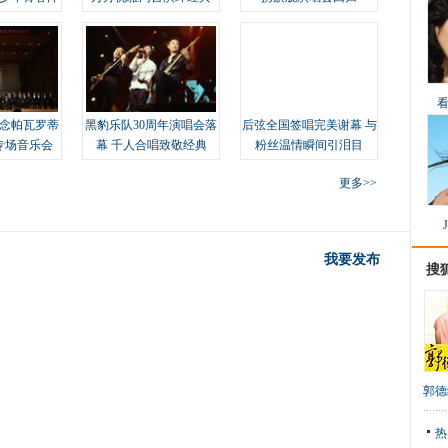
念帕瓦罗蒂
黑豹乐队30周年演唱会落
后弦全国签唱完美谢幕 与
专场音乐会
幕 千人合唱致敬经典
粉丝温情瞬间引泪目
更多>>
我要发布
搜
郭德
热