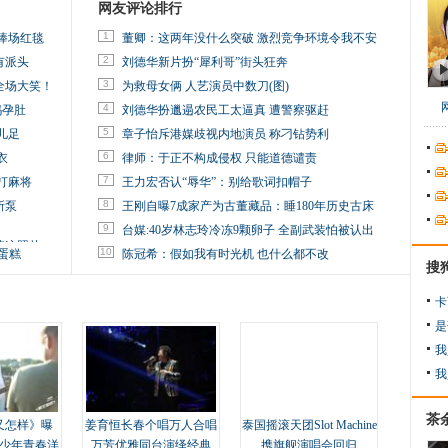
网友评论排行
1
捧场红毯
董卿：这两年没什么突破 激烈竞争环境令我不安
2
有派头
刘德华新片扮“犀利哥”街头狂奔
3
全场大笑！
为救母女俩 人艺演员中数刀(图)
4
妈孕肚
刘德华扮邋遢农民工太逼真 遭警察驱赶
5
儿足
章子怡斥港媒歧视内地演员 称刁钻势利
6
衣
律师：于正不构成侵权 只能道德谴责
7
打麻将
王力宏否认“辱华”：别给歌词扣帽子
8
所泵
王刚自曝7成家产为古董藏品：睡180年历史古床
9
台媒:40岁林志玲冷冻9颗卵子 全副武装怕被认出
掉这照片
10
蛋糕
陈冠希：假如我有时光机 也什么都不改
搜
卡
是
我
我
茶
又怎样》曝
姜育恒长春个唱万人合唱
泰国摇滚天团Slot Machine
变少年青春洋
万芳优雅同台演绎经典
携旗舰演唱会回归