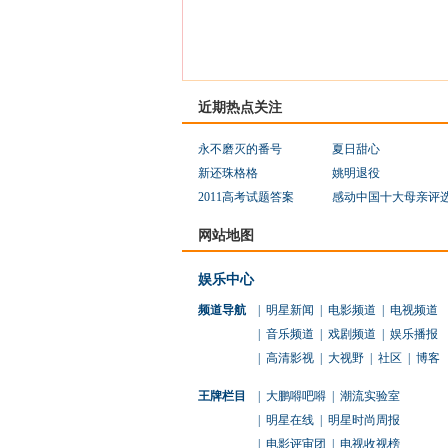
近期热点关注
永不磨灭的番号
夏日甜心
新还珠格格
姚明退役
2011高考试题答案
感动中国十大母亲评
网站地图
娱乐中心
频道导航
|
明星新闻
|
电影频道
|
电视频道
|
音乐频道
|
戏剧频道
|
娱乐播报
|
高清影视
|
大视野
|
社区
|
博客
王牌栏目
|
大鹏嘚吧嘚
|
潮流实验室
|
明星在线
|
明星时尚周报
|
电影评审团
|
电视收视榜