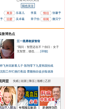
已有
58,329
人关注
我也关注
乐基儿
李晨
张馨予
离异
情侣
予
吴卓羲
章子怡
撒贝宁
旧爱
绯闻
狐微博热点
江一燕勇敢拔智齿
“我问：智慧还在不？你曰：女子
无智慧，德也……
[详细]
烨飞奔回家看儿子
·
陈翔零下九度韩国拍戏
沈阳工作忙挑灯夜战
·
曹颖独自徒步险迷路