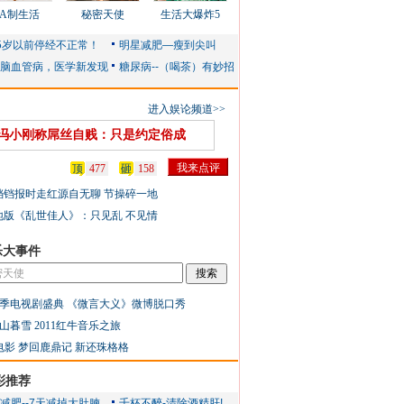
AA制生活
秘密天使
生活大爆炸5
进入娱论频道>>
冯小刚称屌丝自贱：只是约定俗成
顶
477
砸
158
铛铛报时走红源自无聊 节操碎一地
地版《乱世佳人》：只见乱 不见情
乐大事件
季电视剧盛典
《微言大义》微博脱口秀
山暮雪
2011红牛音乐之旅
电影
梦回鹿鼎记
新还珠格格
彩推荐