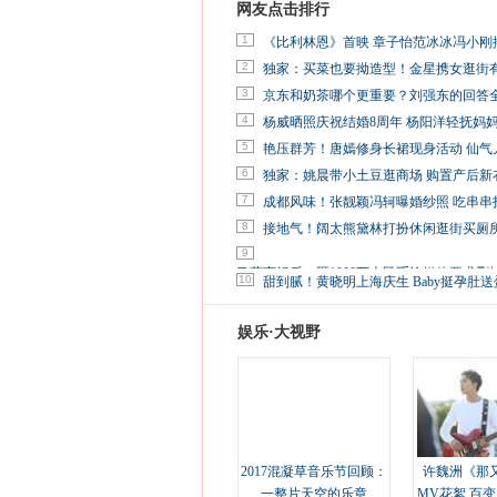
网友点击排行
1
《比利林恩》首映 章子怡范冰冰冯小刚
2
独家：买菜也要拗造型！金星携女逛街
3
京东和奶茶哪个更重要？刘强东的回答
4
杨威晒照庆祝结婚8周年 杨阳洋轻抚妈
5
艳压群芳！唐嫣修身长裙现身活动 仙气
6
独家：姚晨带小土豆逛商场 购置产后新
7
成都风味！张靓颖冯轲曝婚纱照 吃串串
8
接地气！阔太熊黛林打扮休闲逛街买厕
9
马蓉离婚后，砸1000万人民币给媒体要求删
10
甜到腻！黄晓明上海庆生 Baby挺孕肚送
娱乐·大视野
2017混凝草音乐节回顾：
许魏洲《那
一整片天空的乐章
MV花絮 百