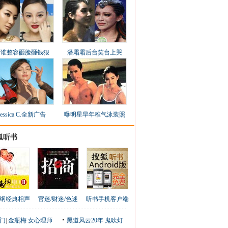
看谁整容砸脸砸钱狠
潘霜霜后台笑台上哭
Jessica C.全新广告
曝明星早年稚气泳装照
狐听书
纲经典相声
官迷/财迷/色迷
听书手机客户端
门
|
金瓶梅
女心理师
黑道风云20年
鬼吹灯