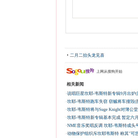
二月二抬头龙见喜
上网从搜狗开始
相关新闻
·
说唱巨星坎耶-韦斯特新专辑9月出炉(
·
坎耶-韦斯特跑车失窃 窃贼将车撞毁(
·
坎耶-韦斯特将与Suge Knight对簿公堂
·
坎耶-韦斯特新专辑基本完成 暂定六
·
NME音乐奖唱反调 坎耶-韦斯特成头
·
动物保护组织斥坎耶韦斯特 称其"可悲