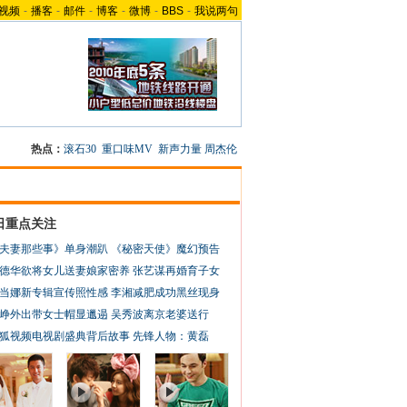
视频
-
播客
-
邮件
-
博客
-
微博
-
BBS
-
我说两句
热点：
滚石30
重口味MV
新声力量
周杰伦
日重点关注
夫妻那些事》单身潮趴
《秘密天使》魔幻预告
德华欲将女儿送妻娘家密养
张艺谋再婚育子女
当娜新专辑宣传照性感
李湘减肥成功黑丝现身
峥外出带女士帽显邋遢
吴秀波离京老婆送行
狐视频电视剧盛典背后故事
先锋人物：黄磊