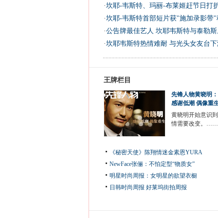
·
坎耶-韦斯特、玛丽-布莱姬赶节日打折
·
坎耶-韦斯特首部短片获"施加录影带"称
·
公告牌最佳艺人 坎耶韦斯特与泰勒斯
·
坎耶韦斯特热情难耐 与光头女友台下激
王牌栏目
先锋人物黄晓明：
感谢低潮 偶像重
黄晓明开始意识到
情需要改变。……
《秘密天使》陈翔情迷金素恩YURA
NewFace张俪：不怕定型“物质女”
明星时尚周报：女明星的欲望衣橱
日韩时尚周报
好莱坞街拍周报