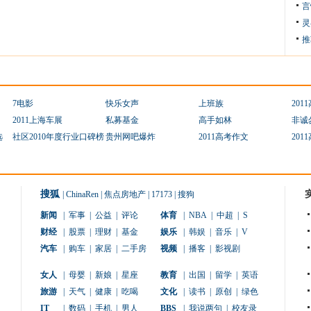
言
灵
推
7电影
快乐女声
上班族
201
2011上海车展
私募基金
高手如林
非诚
选
社区2010年度行业口碑榜
贵州网吧爆炸
2011高考作文
201
搜狐
|
ChinaRen
|
焦点房地产
|
17173
|
搜狗
新闻
|
军事
|
公益
|
评论
体育
|
NBA
|
中超
|
S
财经
|
股票
|
理财
|
基金
娱乐
|
韩娱
|
音乐
|
V
汽车
|
购车
|
家居
|
二手房
视频
|
播客
|
影视剧
女人
|
母婴
|
新娘
|
星座
教育
|
出国
|
留学
|
英语
旅游
|
天气
|
健康
|
吃喝
文化
|
读书
|
原创
|
绿色
IT
|
数码
|
手机
|
男人
BBS
|
我说两句
|
校友录