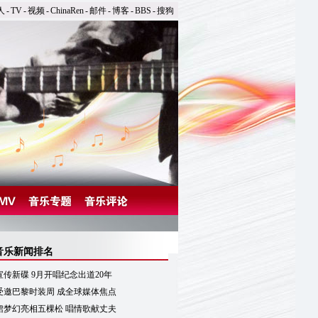
人
-
TV
-
视频
-
ChinaRen
-
邮件
-
博客
-
BBS
-
搜狗
音乐新闻排名
传新碟 9月开唱纪念出道20年
受邀巴黎时装周 成全球媒体焦点
裙梦幻亮相五棵松 唱情歌献丈夫