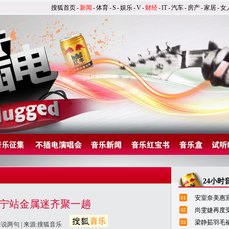
搜狐首页
-
新闻
-
体育
-
S
-
娱乐
-
V
-
财经
-
IT
-
汽车
-
房产
-
家居
-
女
24小时
安室奈美惠宣
南宁站金属迷齐聚一趟
尚雯婕再度
梁静茹羽毛
来说两句
| 来源:搜狐音乐