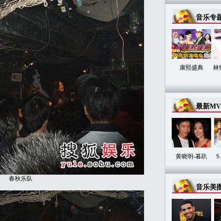
音乐专
康熙盛典
林
最新MV
黄晓明-暮趴
S
春秋乐队
音乐美