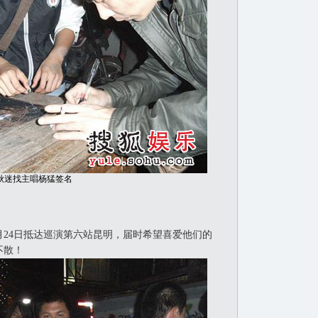
秋迷找主唱杨猛签名
月24日抵达巡演第六站昆明，届时希望喜爱他们的
不散！