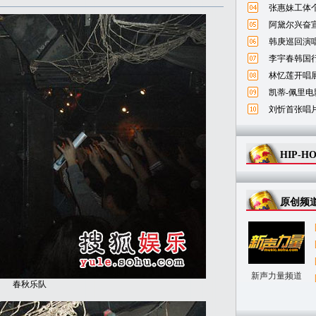
张惠妹工体
阿黛尔兴奋宣
韩庚巡回演唱
李宇春韩国
林忆莲开唱
凯蒂-佩里电
刘忻首张唱
HIP-H
原创频
新声力量频道
春秋乐队