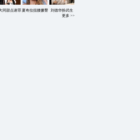
大同甜点谢罪
夏奇拉扭腰撅臀
刘德华扮武生
更多 >>