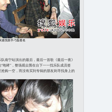
秋迷找鼓手刁磊签名
队南宁站演出的最后，最后一首歌《最后一夜》
的“咆哮”，整场观众围在台下一一找乐队成员签
至抢购一空，而没有买到专辑的朋友则寻找身上的