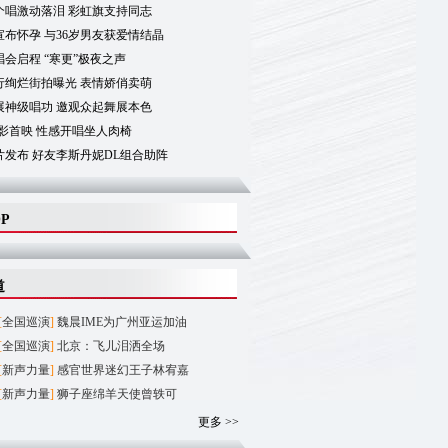
个唱激动落泪 彩虹旗支持同志
布怀孕 与36岁男友获爱情结晶
会启程 “寒更”极夜之声
行绚烂街拍曝光 表情娇俏卖萌
展神级唱功 邀观众起舞展本色
影首映 性感开唱坐人肉椅
片发布 好友李斯丹妮DL组合助阵
OP
道
[
全国巡演
]
魏晨IME为广州亚运加油
[
全国巡演
]
北京：飞儿泪洒全场
[
新声力量
]
感官世界迷幻王子林宥嘉
[
新声力量
]
狮子座绵羊天使曾轶可
更多 >>