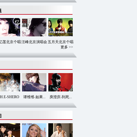
题
忆莲北京个唱
汪峰北京演唱会
五月天北京个唱
更多 >>
.H.E-SHERO
谭维维-如果...
庾澄庆-到死...
图