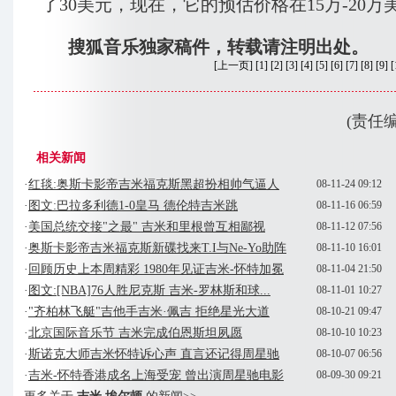
了30美元，现在，它的预估价格在15万-20万
搜狐音乐独家稿件，转载请注明出处。
[
上一页
] [
1
] [
2
] [
3
] [
4
] [
5
] [6] [
7
] [
8
] [
9
] [
(责任
相关新闻
·
红毯:奥斯卡影帝吉米福克斯黑超扮相帅气逼人
08-11-24 09:12
·
图文:巴拉多利德1-0皇马 德伦特吉米跳
08-11-16 06:59
·
美国总统交接"之最" 吉米和里根曾互相鄙视
08-11-12 07:56
·
奥斯卡影帝吉米福克斯新碟找来T.I与Ne-Yo助阵
08-11-10 16:01
·
回顾历史上本周精彩 1980年见证吉米-怀特加冕
08-11-04 21:50
·
图文:[NBA]76人胜尼克斯 吉米-罗林斯和球...
08-11-01 10:27
·
"齐柏林飞艇"吉他手吉米·佩吉 拒绝星光大道
08-10-21 09:47
·
北京国际音乐节 吉米完成伯恩斯坦夙愿
08-10-10 10:23
·
斯诺克大师吉米怀特诉心声 直言还记得周星驰
08-10-07 06:56
·
吉米-怀特香港成名上海受宠 曾出演周星驰电影
08-09-30 09:21