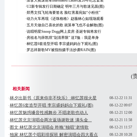
·
加拿大摇滚前辈Barenaked Ladies发20年纪念套装
·
U2新专辑发行日期确定 明年三月与歌迷见面(图)
·
郑秀文找飞轮海要签名 脸红害羞宛如“小粉丝”
·
动力火车再现《还珠格格》赵薇林心如现场观看
·
五月天做自己喜欢的歌 就算单飞也不会解散(图)
·
说唱明星Snoop Dogg网上卖房 圣诞专辑将发行
·
房祖名与薛凯琪“划清界限” 送T恤：我是单身
·
林忆莲6套造型开唱 李宗盛妈妈台下观礼(图)
·
罗志祥新歌MV被指拍摄手法抄袭RAIN(图)
(
相关新闻
·
林夕出新书《原来你非不快乐》:林忆莲很火星
08-12-22 11:31
·
林忆莲6套造型开唱 李宗盛妈妈台下观礼(图)
08-12-22 09:07
·
林忆莲魅惑嗓音性感舞步 不唱老歌也动人
08-12-21 12:00
·
林忆莲北京演唱会两次返场谢歌迷 满头金...
08-12-21 11:58
·
图文:林忆莲北京演唱会 昨晚"独唱"老情歌
08-12-21 11:57
·
独家:林忆莲个唱彩排探班 解密演唱会四大看点
08-12-20 10:28