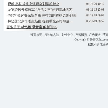
·
视频:林忆莲北京演唱会彩排花絮-2
08-12-20 10:19
·
龙宽登风云榜冠军 "乐活女王"想翻唱林忆莲
08-12-15 15:03
·
"犒劳"歌迷曝光新单曲 苏打绿助阵林忆莲个唱
08-12-09 09:04
·
林忆莲北京个唱献新曲 提前曝光苏打绿量...
08-12-09 08:57
更多关于
林忆莲 录音室
的新闻>>
设置首页
-
搜狗输入法
-
支付中心
-
搜狐招聘
-
广告服务
-
客
Copyright
©
2016 Sohu.com
搜狐不良信息