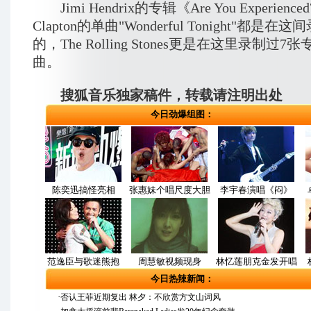
Jimi Hendrix的专辑《Are You Experience
Clapton的单曲"Wonderful Tonight"都是
的，The Rolling Stones更是在这里录制过
曲。
搜狐音乐独家稿件，转载请注明出处
今日劲爆组图：
陈奕迅搞怪亮相
张惠妹个唱尺度大胆
李宇春演唱《闷》
范逸臣与歌迷熊抱
周慧敏视频现身
林忆莲朋克金发开唱
今日热辣新闻：
·
否认王菲近期复出 林夕：不欣赏方文山词风