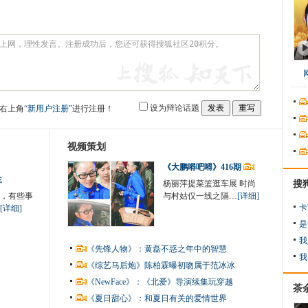
设为辩论话题
右上角
“新用户注册”
进行注册！
视频策划
《大鹏嘚吧嘚》416期
生
杨丽萍提菜篮逛车展 时尚
搜
，有些事
与村姑仅一线之隔…
[详细]
卡
[详细]
是
我
《先锋人物》：黄磊不惑之年中的智慧
我
《综艺马后炮》陈柏霖曝初吻属于范冰冰
《NewFace》：《北爱》导演续集玩穿越
茶
《夏日甜心》：和夏日有关的爱情世界