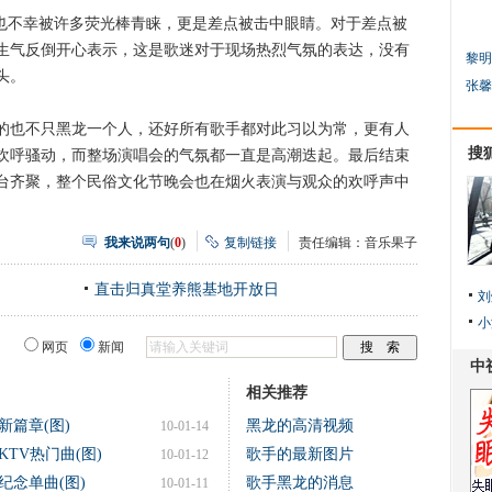
不幸被许多荧光棒青睐，更是差点被击中眼睛。对于差点被
生气反倒开心表示，这是歌迷对于现场热烈气氛的表达，没有
黎明
头。
张馨
也不只黑龙一个人，还好所有歌手都对此习以为常，更有人
搜
欢呼骚动，而整场演唱会的气氛都一直是高潮迭起。最后结束
台齐聚，整个民俗文化节晚会也在烟火表演与观众的欢呼声中
我来说两句
(
0
)
复制链接
责任编辑：音乐果子
直击归真堂养熊基地开放日
刘
小
网页
新闻
相关推荐
篇章(图)
黑龙的高清视频
10-01-14
TV热门曲(图)
歌手的最新图片
10-01-12
纪念单曲(图)
歌手黑龙的消息
10-01-11