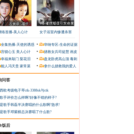
网络首播-美人心计
女子浴室内惨遭杀害
全集热播-天使的诱惑
华纳专区-生命的证据
宫锁心玉
美人心计
拯救女兵司徒慧
画皮
幸福来敲门
梨花泪
盘龙卧虎高山顶
毒刺
能人冯天贵
家常菜
拿什么拯救我的爱人
狗问答
西欧考级电子琴ctk-3388sk与ctk
歌手评价怎么样啊?好像不错的样子?
是歌手韩磊半决赛唱的什么歌啊?急求!
是歌手邓紫棋总决赛唱了什么歌?
余饭后