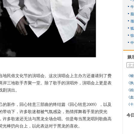
娱
地民俗文化节的演唱会。这次演唱会上主办方还邀请到了费
《秘
两岸三地歌手齐聚一堂。除了歌手的演唱外，演唱会上更是表
《执
戏剧演出。
《凶
《血
新作，回心转意三部曲的终结篇《回心转意2009》，以及
《十
的带动下，许多歌迷都被气氛感染，热情挥舞着手里的荧光
今
作，许多歌迷还无法与黑龙全场合唱。但是每当黑龙唱到歌曲高
荧光棒扔向台上，以此表达对于黑龙的喜欢。