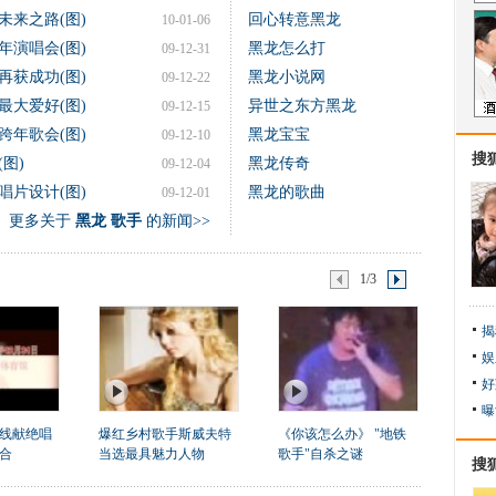
未来之路(图)
回心转意黑龙
10-01-06
年演唱会(图)
黑龙怎么打
09-12-31
再获成功(图)
黑龙小说网
09-12-22
最大爱好(图)
异世之东方黑龙
09-12-15
跨年歌会(图)
黑龙宝宝
09-12-10
搜
图)
黑龙传奇
09-12-04
唱片设计(图)
黑龙的歌曲
09-12-01
更多关于
黑龙 歌手
的新闻>>
1/3
揭
娱
好
曝
线献绝唱
爆红乡村歌手斯威夫特
《你该怎么办》 "地铁
合
当选最具魅力人物
歌手"自杀之谜
搜