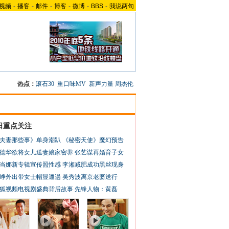
视频
-
播客
-
邮件
-
博客
-
微博
-
BBS
-
我说两句
热点：
滚石30
重口味MV
新声力量
周杰伦
日重点关注
夫妻那些事》单身潮趴
《秘密天使》魔幻预告
德华欲将女儿送妻娘家密养
张艺谋再婚育子女
当娜新专辑宣传照性感
李湘减肥成功黑丝现身
峥外出带女士帽显邋遢
吴秀波离京老婆送行
狐视频电视剧盛典背后故事
先锋人物：黄磊