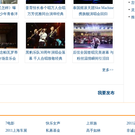
言
又怎样》曝
姜育恒长春个唱万人合唱
泰国摇滚天团Slot Machine
灵
变少年青春洋
万芳优雅同台演绎经典
携旗舰演唱会回归
推
念帕瓦罗蒂
黑豹乐队30周年演唱会落
后弦全国签唱完美谢幕 与
专场音乐会
幕 千人合唱致敬经典
粉丝温情瞬间引泪目
更多>>
我要发布
7电影
快乐女声
上班族
201
2011上海车展
私募基金
高手如林
非诚