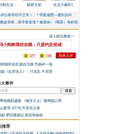
AA制生活
秘密天使
生活大爆炸5
进入娱论频道>>
冯小刚称屌丝自贱：只是约定俗成
顶
477
砸
158
铛铛报时走红源自无聊 节操碎一地
地版《乱世佳人》：只见乱 不见情
乐大事件
季电视剧盛典
《微言大义》微博脱口秀
山暮雪
2011红牛音乐之旅
电影
梦回鹿鼎记
新还珠格格
彩推荐