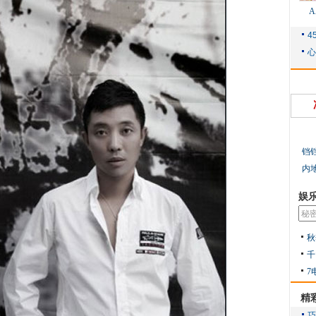
铛
内
娱
秋
千
7
精