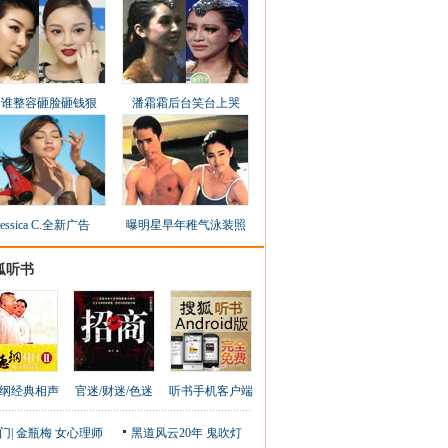
看谁整容砸脸砸钱狠
潘霜霜后台笑台上哭
Jessica C.全新广告
曝明星早年稚气泳装照
狐听书
纲经典相声
官迷/财迷/色迷
听书手机客户端
门
|
金瓶梅
女心理师
黑道风云20年
鬼吹灯