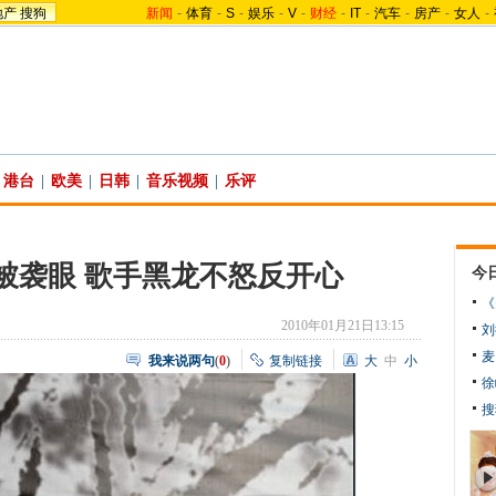
地产
搜狗
新闻
-
体育
-
S
-
娱乐
-
V
-
财经
-
IT
-
汽车
-
房产
-
女人
-
港台
|
欧美
|
日韩
|
音乐视频
|
乐评
险被袭眼 歌手黑龙不怒反开心
今
《
2010年01月21日13:15
刘
麦
我来说两句
(
0
)
复制链接
大
中
小
徐
搜