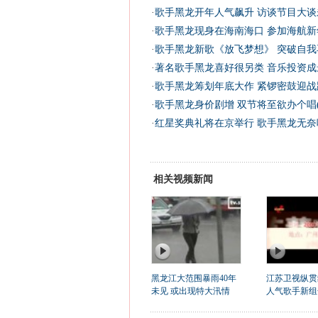
·
歌手黑龙开年人气飙升 访谈节目大谈
·
歌手黑龙现身在海南海口 参加海航新
·
歌手黑龙新歌《放飞梦想》 突破自我
·
著名歌手黑龙喜好很另类 音乐投资成
·
歌手黑龙筹划年底大作 紧锣密鼓迎战
·
歌手黑龙身价剧增 双节将至欲办个唱(
·
红星奖典礼将在京举行 歌手黑龙无奈
相关视频新闻
黑龙江大范围暴雨40年
江苏卫视纵贯
未见 或出现特大汛情
人气歌手新组