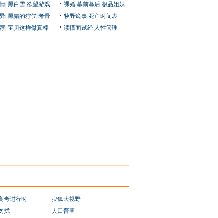
情
|
黑白雪
欲望游戏
裸婚
幕前幕后
极品姐妹
异
|
黑猫的狞笑
考骨
牧野诡事
死亡时间表
荐
|
宝贝这样做真棒
读懂面试经
人性管理
1高考进行时
搜狐大视野
勿扰
人口普查