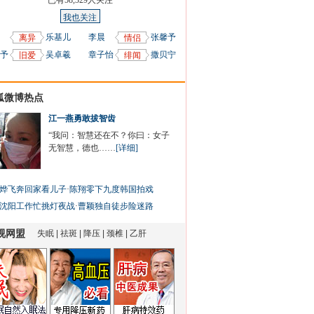
已有
58,329
人关注
我也关注
乐基儿
李晨
张馨予
离异
情侣
予
吴卓羲
章子怡
撒贝宁
旧爱
绯闻
狐微博热点
江一燕勇敢拔智齿
“我问：智慧还在不？你曰：女子
无智慧，德也……
[详细]
烨飞奔回家看儿子
·
陈翔零下九度韩国拍戏
沈阳工作忙挑灯夜战
·
曹颖独自徒步险迷路