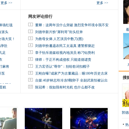
更多 >>
更多 >>
网友评论排行
1
捧场红毯
董卿：这两年没什么突破 激烈竞争环境令我不安
2
有派头
刘德华新片扮“犀利哥”街头狂奔
3
全场大笑！
为救母女俩 人艺演员中数刀(图)
4
妈孕肚
刘德华扮邋遢农民工太逼真 遭警察驱赶
5
儿足
章子怡斥港媒歧视内地演员 称刁钻势利
6
衣
律师：于正不构成侵权 只能道德谴责
7
打麻将
王力宏否认“辱华”：别给歌词扣帽子
8
所泵
王刚自曝7成家产为古董藏品：睡180年历史古床
搜
9
台媒:40岁林志玲冷冻9颗卵子 全副武装怕被认出
掉这照片
10
蛋糕
陈冠希：假如我有时光机 也什么都不改
郭德
热