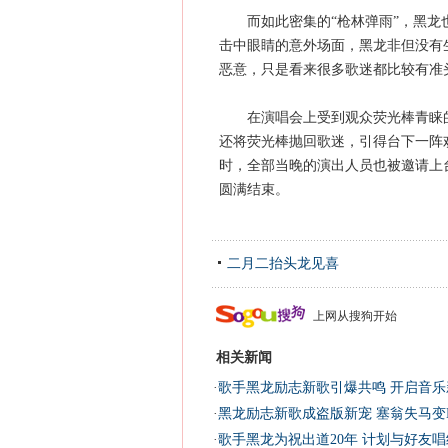
而如此密集的“枪林弹雨”，黑龙也
击中眼睛的意外场面，黑龙非但没有
恶意，只是看来很多歌迷都比较有准
在演唱会上受到观众荧光棒青睐的
还将荧光棒抛回歌迷，引得台下一阵
时，全部当晚的演出人员也被邀请上
圆满结束。
二月二抬头龙见喜
上网从搜狗开始
相关新闻
·
歌手黑龙励志新歌引爆共鸣 开启音乐新
·
黑龙励志新歌成盗版新宠 塞翁失马变K
·
歌手黑龙为祝出道20年 计划与好友唱