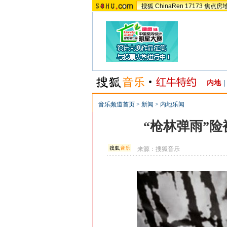
搜狐
ChinaRen
17173
焦点房
内地
|
音乐频道首页
>
新闻
>
内地乐闻
“枪林弹雨”
来源：
搜狐音乐