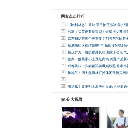
网友点击排行
1
《比利林恩》首映 章子怡范冰冰冯小刚
2
独家：买菜也要拗造型！金星携女逛街
3
京东和奶茶哪个更重要？刘强东的回答
4
杨威晒照庆祝结婚8周年 杨阳洋轻抚妈
5
艳压群芳！唐嫣修身长裙现身活动 仙气
6
独家：姚晨带小土豆逛商场 购置产后新
7
成都风味！张靓颖冯轲曝婚纱照 吃串串
8
接地气！阔太熊黛林打扮休闲逛街买厕
9
马蓉离婚后，砸1000万人民币给媒体要求删
10
甜到腻！黄晓明上海庆生 Baby挺孕肚送
娱乐·大视野