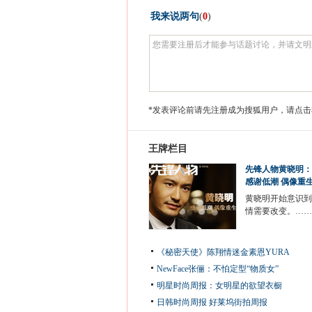
我来说两句
(
0
)
*发表评论前请先注册成为搜狐用户，请点击
王牌栏目
先锋人物黄晓明：
感谢低潮 偶像重
黄晓明开始意识到
情需要改变。……
《秘密天使》陈翔情迷金素恩YURA
NewFace张俪：不怕定型“物质女”
明星时尚周报：女明星的欲望衣橱
日韩时尚周报
好莱坞街拍周报