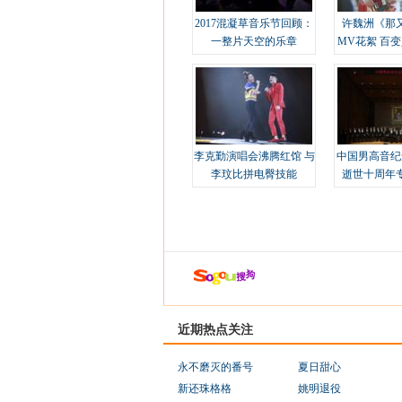
2017混凝草音乐节回顾：
许魏洲《那
一整片天空的乐章
MV花絮 百
溢
李克勤演唱会沸腾红馆 与
中国男高音纪
李玟比拼电臀技能
逝世十周年
近期热点关注
永不磨灭的番号
夏日甜心
新还珠格格
姚明退役