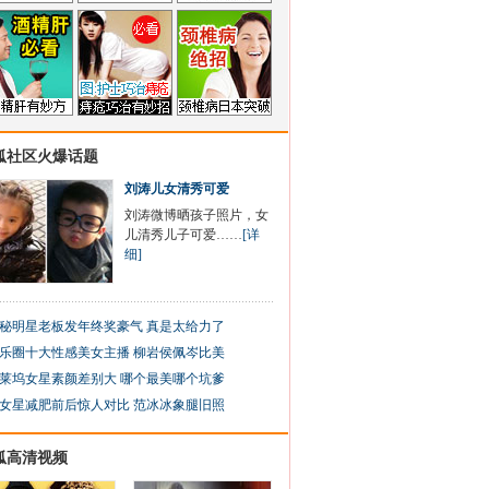
狐社区火爆话题
刘涛儿女清秀可爱
刘涛微博晒孩子照片，女
儿清秀儿子可爱……
[详
细]
秘明星老板发年终奖豪气 真是太给力了
乐圈十大性感美女主播 柳岩侯佩岑比美
莱坞女星素颜差别大 哪个最美哪个坑爹
女星减肥前后惊人对比 范冰冰象腿旧照
狐高清视频