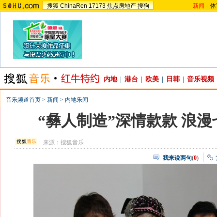
搜狐
ChinaRen
17173
焦点房地产
搜狗
新闻
-
体
内地
|
港台
|
欧美
|
日韩
|
音乐视频
音乐频道首页
>
新闻
>
内地乐闻
“彝人制造”深情款款 浪
来源：
搜狐音乐
我来说两句
(
0
)