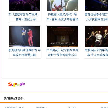
2017混凝草音乐节回顾：
许魏洲《那又怎样》曝
姜育恒长春个唱万
一整片天空的乐章
MV花絮 百变少年青春洋
万芳优雅同台演
溢
李克勤演唱会沸腾红馆 与
中国男高音纪念帕瓦罗蒂
黑豹乐队30周年
李玟比拼电臀技能
逝世十周年专场音乐会
幕 千人合唱致
近期热点关注