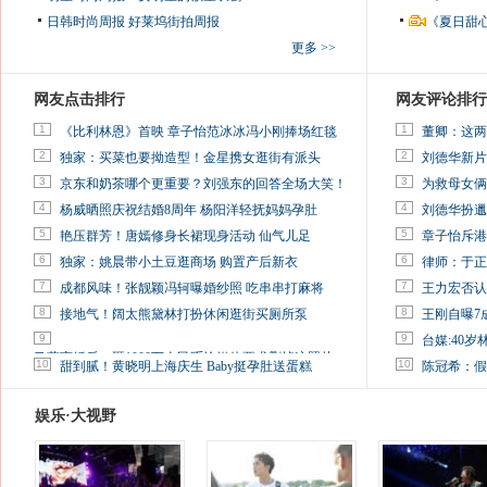
日韩时尚周报
好莱坞街拍周报
《夏日甜
更多 >>
网友点击排行
网友评论排行
1
1
《比利林恩》首映 章子怡范冰冰冯小刚捧场红毯
董卿：这两
2
2
独家：买菜也要拗造型！金星携女逛街有派头
刘德华新片
3
3
京东和奶茶哪个更重要？刘强东的回答全场大笑！
为救母女俩
4
4
杨威晒照庆祝结婚8周年 杨阳洋轻抚妈妈孕肚
刘德华扮邋
5
5
艳压群芳！唐嫣修身长裙现身活动 仙气儿足
章子怡斥港
6
6
独家：姚晨带小土豆逛商场 购置产后新衣
律师：于正
7
7
成都风味！张靓颖冯轲曝婚纱照 吃串串打麻将
王力宏否认
8
8
接地气！阔太熊黛林打扮休闲逛街买厕所泵
王刚自曝7
9
9
台媒:40
马蓉离婚后，砸1000万人民币给媒体要求删掉这照片
10
10
甜到腻！黄晓明上海庆生 Baby挺孕肚送蛋糕
陈冠希：假
娱乐·大视野