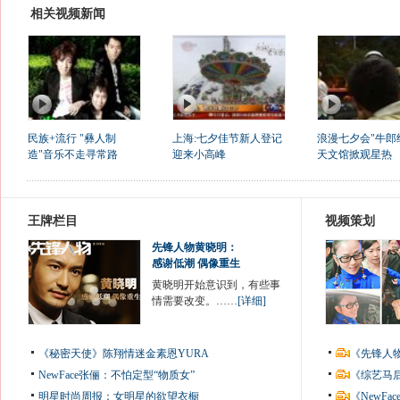
相关视频新闻
民族+流行 "彝人制
上海:七夕佳节新人登记
浪漫七夕会"牛郎
造"音乐不走寻常路
迎来小高峰
天文馆掀观星热
王牌栏目
视频策划
先锋人物黄晓明：
感谢低潮 偶像重生
黄晓明开始意识到，有些事
情需要改变。……
[详细]
《秘密天使》陈翔情迷金素恩YURA
《先锋人
NewFace张俪：不怕定型“物质女”
《综艺马
明星时尚周报：女明星的欲望衣橱
《NewF