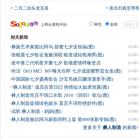
二月二抬头龙见喜
直击归真堂养
上网从搜狗开始
网页
新闻
相关新闻
·
彝族艺术家曲比阿乌 甜蜜七夕送祝福(图)
10-08-
·
张晓晨七夕歌会鬼魅演唱 蜕变成轻熟潮男(图)
10-08-
·
老中青三代明星齐聚七夕 歌颂爱情呼唤坚贞
10-08-
·
何洁《KO ME》MV曝光在即 七夕成甜蜜野蛮女友(图)
10-08-
·
中国国际七夕盛典歌会 沙宝亮姚贝娜浪漫牵手(图)
10-08-
·
"彝人制造" 成员吉里日曰 热情似火如虎添翼(图)
10-08-
·
彝人制造坦言不惧口水歌 2010《回归》歌坛(图)
10-08-
·
彝人制造提倡绿色娱乐 直言不讳拒绝炒作(图)
10-08-
·
试听:彝人制造 - 妈妈(图)
10-08-
·
彝人制造曲比阿乌新歌同时上架 签800张新专辑(图)
10-08-
更多关于
彝人制造
的新闻>