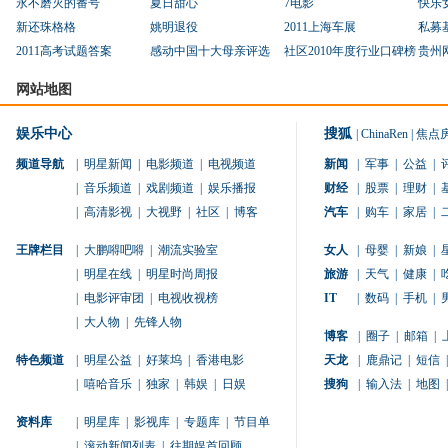
永不磨灭的番号
夏日甜心
7电影
快乐
新还珠格格
姚明退役
2011上海车展
私募
2011高考试题答案
感动中国十大母亲评选
社区2010年度行业口碑榜
贵州
网站地图
娱乐中心
搜狐
|
ChinaRen
|
焦点
频道导航
|
明星新闻
|
电影频道
|
电视频道
新闻
|
军事
|
公益
|
|
音乐频道
|
戏剧频道
|
娱乐播报
财经
|
股票
|
理财
|
|
高清影视
|
大视野
|
社区
|
博客
汽车
|
购车
|
家居
|
王牌栏目
|
大鹏嘚吧嘚
|
潮流实验室
女人
|
母婴
|
新娘
|
|
明星在线
|
明星时尚周报
旅游
|
天气
|
健康
|
|
电影评审团
|
电视收视榜
IT
|
数码
|
手机
|
|
大人物
|
先锋人物
博客
|
圈子
|
邮箱
|
特色频道
|
明星公益
|
好莱坞
|
香港电影
天龙
|
鹿鼎记
|
短信
|
|
嘻哈音乐
|
独家
|
韩娱
|
日娱
搜狗
|
输入法
|
地图
|
资料库
|
明星库
|
影视库
|
专题库
|
节目单
|
滚动新闻列表
|
往期娱首回顾