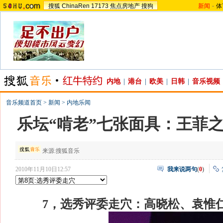
搜狐
ChinaRen
17173
焦点房地产
搜狗
新闻
-
体
内地
|
港台
|
欧美
|
日韩
|
音乐视频
音乐频道首页
>
新闻
>
内地乐闻
乐坛“啃老”七张面具：王菲
来源:
搜狐音乐
2010年11月10日12:57
我来说两句
(
0
)
7，选秀评委走穴：高晓松、袁惟仁