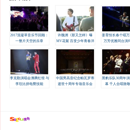
2017混凝草音乐节回顾：
许魏洲《那又怎样》曝
姜育恒长春个唱万
一整片天空的乐章
MV花絮 百变少年青春洋
万芳优雅同台演
溢
李克勤演唱会沸腾红馆 与
中国男高音纪念帕瓦罗蒂
黑豹乐队30周年
李玟比拼电臀技能
逝世十周年专场音乐会
幕 千人合唱致