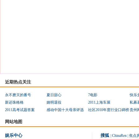
近期热点关注
永不磨灭的番号
夏日甜心
7电影
快乐
新还珠格格
姚明退役
2011上海车展
私募
2011高考试题答案
感动中国十大母亲评选
社区2010年度行业口碑榜
贵州
网站地图
娱乐中心
搜狐
|
ChinaRen
|
焦点