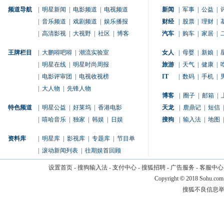
频道导航
|
明星新闻
|
电影频道
|
电视频道
新闻
|
军事
|
公益
|
|
音乐频道
|
戏剧频道
|
娱乐播报
财经
|
股票
|
理财
|
|
高清影视
|
大视野
|
社区
|
博客
汽车
|
购车
|
家居
|
王牌栏目
|
大鹏嘚吧嘚
|
潮流实验室
女人
|
母婴
|
新娘
|
|
明星在线
|
明星时尚周报
旅游
|
天气
|
健康
|
|
电影评审团
|
电视收视榜
IT
|
数码
|
手机
|
|
大人物
|
先锋人物
博客
|
圈子
|
邮箱
|
特色频道
|
明星公益
|
好莱坞
|
香港电影
天龙
|
鹿鼎记
|
短信
|
|
嘻哈音乐
|
独家
|
韩娱
|
日娱
搜狗
|
输入法
|
地图
|
资料库
|
明星库
|
影视库
|
专题库
|
节目单
|
滚动新闻列表
|
往期娱首回顾
设置首页
-
搜狗输入法
-
支付中心
-
搜狐招聘
-
广告服务
-
客服中心
Copyright
©
2018 Sohu.com
搜狐不良信息