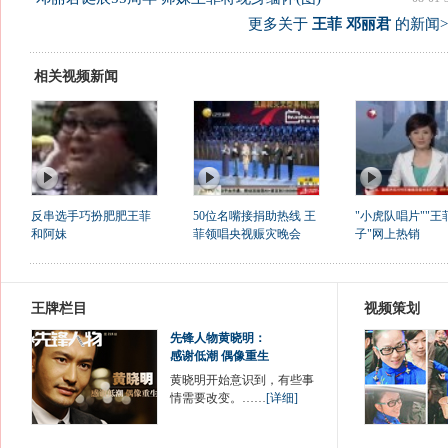
更多关于
王菲 邓丽君
的新闻>
相关视频新闻
反串选手巧扮肥肥王菲
50位名嘴接捐助热线 王
"小虎队唱片""王
和阿妹
菲领唱央视赈灾晚会
子"网上热销
王牌栏目
视频策划
先锋人物黄晓明：
感谢低潮 偶像重生
黄晓明开始意识到，有些事
情需要改变。……
[详细]