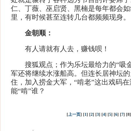
仁、丁薇、巫启贤、黑楠是每年都会如
里，有时候甚至连转几台都频频现身。
金朝顺：
有人请就有人去，赚钱呗！
搜狐观点；作为乐坛最给力的“吸金”
军还将继续水涨船高。但连长居神坛的
住，加入捞金大军，“啃老”这出戏码
能“啃”谁？
[
上一页
] [
1
] [
2
] [
3
] [
4
] [
5
] [
6
] [
7
] [8]