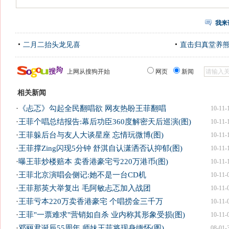
我来
二月二抬头龙见喜
直击归真堂养
上网从搜狗开始
网页
新闻
相关新闻
·
《忐忑》勾起全民翻唱欲 网友热盼王菲翻唱
10-11-
·
王菲个唱总结报告:幕后功臣360度解密天后巡演(图)
10-11-
·
王菲躲后台与友人大谈星座 忘情玩微博(图)
10-11-
·
王菲撑Zing闪现5分钟 舒淇自认潇洒否认抑郁(图)
10-11-
·
曝王菲炒楼赔本 卖香港豪宅亏220万港币(图)
10-11-
·
王菲北京演唱会侧记:她不是一台CD机
10-11-
·
王菲那英大举复出 毛阿敏忐忑加入战团
10-11-
·
王菲亏本220万卖香港豪宅 个唱捞金三千万
10-11-
·
王菲"一票难求"营销如自杀 业内称其形象受损(图)
10-11-
·
邓丽君诞辰55周年 师妹王菲将现身缅怀(图)
08-01-