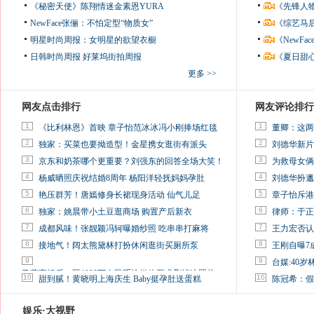
《秘密天使》陈翔情迷金素恩YURA
《先锋人
NewFace张俪：不怕定型“物质女”
《综艺马
明星时尚周报：女明星的欲望衣橱
《NewF
日韩时尚周报
好莱坞街拍周报
《夏日甜
更多 >>
网友点击排行
网友评论排行
1
1
《比利林恩》首映 章子怡范冰冰冯小刚捧场红毯
董卿：这两
2
2
独家：买菜也要拗造型！金星携女逛街有派头
刘德华新片
3
3
京东和奶茶哪个更重要？刘强东的回答全场大笑！
为救母女俩
4
4
杨威晒照庆祝结婚8周年 杨阳洋轻抚妈妈孕肚
刘德华扮邋
5
5
艳压群芳！唐嫣修身长裙现身活动 仙气儿足
章子怡斥港
6
6
独家：姚晨带小土豆逛商场 购置产后新衣
律师：于正
7
7
成都风味！张靓颖冯轲曝婚纱照 吃串串打麻将
王力宏否认
8
8
接地气！阔太熊黛林打扮休闲逛街买厕所泵
王刚自曝7
9
9
台媒:40
马蓉离婚后，砸1000万人民币给媒体要求删掉这照片
10
10
甜到腻！黄晓明上海庆生 Baby挺孕肚送蛋糕
陈冠希：假
娱乐·大视野