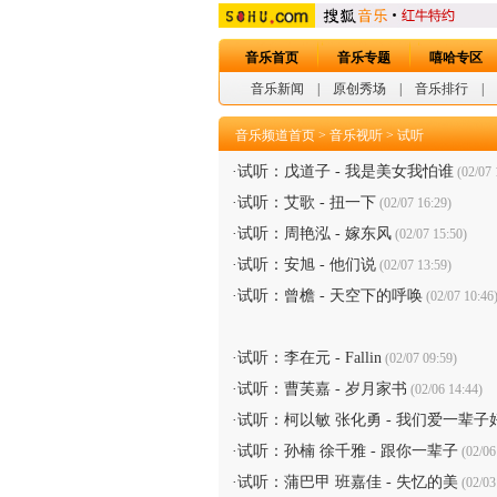
音乐首页
音乐专题
嘻哈专区
音乐新闻
|
原创秀场
|
音乐排行
|
音乐频道首页
>
音乐视听
>
试听
·
试听：戊道子 - 我是美女我怕谁
(02/07 
·
试听：艾歌 - 扭一下
(02/07 16:29)
·
试听：周艳泓 - 嫁东风
(02/07 15:50)
·
试听：安旭 - 他们说
(02/07 13:59)
·
试听：曾檐 - 天空下的呼唤
(02/07 10:46
·
试听：李在元 - Fallin
(02/07 09:59)
·
试听：曹芙嘉 - 岁月家书
(02/06 14:44)
·
试听：柯以敏 张化勇 - 我们爱一辈子
·
试听：孙楠 徐千雅 - 跟你一辈子
(02/06
·
试听：蒲巴甲 班嘉佳 - 失忆的美
(02/03