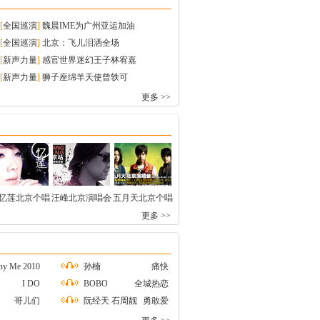
[
全国巡演
]
魏晨IME为广州亚运加油
[
全国巡演
]
北京：飞儿泪洒全场
[
新声力量
]
感官世界迷幻王子林宥嘉
[
新声力量
]
狮子座绵羊天使曾轶可
更多 >>
忆莲北京个唱
汪峰北京演唱会
五月天北京个唱
更多 >>
y Me 2010
孙楠
痛快
I DO
BOBO
全城热恋
哥儿们
阮经天 石周靓
勇敢爱