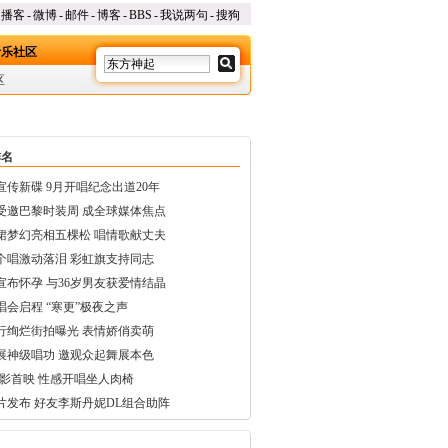
播客
-
微博
-
邮件
-
博客
-
BBS
-
我说两句
-
搜狗
音乐社区
区
排名
传新碟 9月开唱纪念出道20年
受邀巴黎时装周 成全球媒体焦点
裙梦幻亮相五棵松 唱情歌献丈夫
个唱激动落泪 彩虹旗支持同志
宣布怀孕 与36岁男友获爱情结晶
会启程 “寒更”极夜之声
行绚烂街拍曝光 表情娇俏卖萌
展神级唱功 邀观众起舞展本色
电影首映 性感开唱坐人肉椅
片发布 好友李斯丹妮DL组合助阵