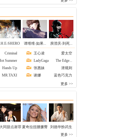
更多 >>
.H.E-SHERO
谭维维-如果...
庾澄庆-到死...
Criminal
王心凌
爱太空
Hot Summer
LadyGaga
The Edge...
Hands Up
张惠妹
潜规则
MR.TAXI
谢娜
蓝色巧克力
更多 >>
大同甜点谢罪
夏奇拉扭腰撅臀
刘德华扮武生
更多 >>