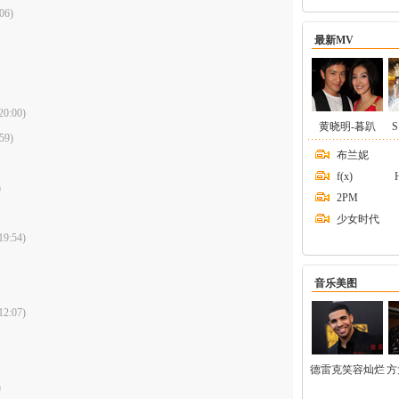
06)
最新MV
20:00)
黄晓明-暮趴
S
59)
布兰妮
f(x)
)
2PM
少女时代
19:54)
音乐美图
12:07)
德雷克笑容灿烂
方
)