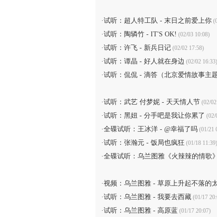
·
试听：超人特工队 - 末日之前爱上你
(0
·
试听：陶辚竹 - IT'S OK!
(02/03 10:08)
·
试听：许飞 - 新兵日记
(02/02 17:58)
·
试听：谭晶 - 好人就在身边
(02/02 16:33
·
试听：侃侃 - 滴答（北京爱情故事主
·
试听：武艺 付梦妮 - 天天情人节
(02/02
·
试听：黑妞 - 分手吧是我让你累了
(02/
·
全碟试听：王冰洋 - @幸福了吗
(01/21 
·
试听：张瀚元 - 饭局也疯狂
(01/18 11:39
·
全碟试听：乌兰图雅《火辣辣的情歌
·
视频：乌兰图雅 - 草原上升起不落的
·
试听：乌兰图雅 - 我要去西藏
(01/17 20:
·
试听：乌兰图雅 - 高原蓝
(01/17 20:07)