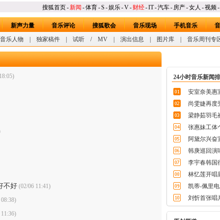
搜狐首页
-
新闻
-
体育
-
S
-
娱乐
-
V
-
财经
-
IT
-
汽车
-
房产
-
女人
-
视频
-
新声力量
音乐评论
搜狐歌会
音乐现场
手机音乐
音乐人物
|
独家稿件
|
试听
/
MV
|
演出信息
|
图片库
|
音乐周刊专
18:05)
24小时音乐新闻
安室奈美惠宣
尚雯婕再度
梁静茹羽毛
张惠妹工体
)
阿黛尔兴奋
韩庚巡回演唱
李宇春韩国
林忆莲开唱
好不好
(02/06 11:41)
凯蒂-佩里
刘忻首张唱
 08:38)
 11:36)