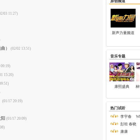
原创频道
2/03 11:27)
新声力量频道
)
题曲）
(02/02 13:51)
音乐专题
 09:19)
01 15:20)
09:51)
康熙盛典
林
)
》
(01/17 20:19)
热门试听
李宇春
Wh
太阳
(01/17 20:09)
彭坦 春晓
08)
康康