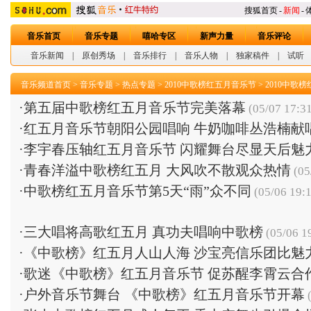
搜狐首页
-
新闻
-
音乐首页
音乐专题
嘻哈专区
新声力量
音乐评论
音乐新闻
|
原创秀场
|
音乐排行
|
音乐人物
|
独家稿件
|
试听
音乐频道首页
>
音乐专题
>
热点专题
>
2010中歌榜红五月音乐节
>
2010中歌
·
第五届中歌榜红五月音乐节完美落幕
(05/07 17:3
·
红五月音乐节朝阳公园唱响 牛奶咖啡丛浩楠献
·
李宇春压轴红五月音乐节 闪耀舞台尽显天后魅
·
青春洋溢中歌榜红五月 大风吹不散观众热情
(05
·
中歌榜红五月音乐节第5天“雨”众不同
(05/06 19:
·
三大唱将高歌红五月 真功夫唱响中歌榜
(05/06 1
·
《中歌榜》红五月人山人海 沙宝亮信乐团比魅
·
歌迷《中歌榜》红五月音乐节 促苏醒李霄云合
·
户外音乐节舞台 《中歌榜》红五月音乐节开幕
(