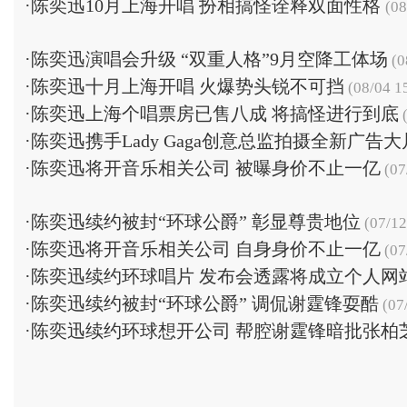
·
陈奕迅10月上海开唱 扮相搞怪诠释双面性格
(08
·
陈奕迅演唱会升级 “双重人格”9月空降工体场
(0
·
陈奕迅十月上海开唱 火爆势头锐不可挡
(08/04 1
·
陈奕迅上海个唱票房已售八成 将搞怪进行到底
(
·
陈奕迅携手Lady Gaga创意总监拍摄全新广告大
·
陈奕迅将开音乐相关公司 被曝身价不止一亿
(07
·
陈奕迅续约被封“环球公爵” 彰显尊贵地位
(07/12
·
陈奕迅将开音乐相关公司 自身身价不止一亿
(07
·
陈奕迅续约环球唱片 发布会透露将成立个人网
·
陈奕迅续约被封“环球公爵” 调侃谢霆锋耍酷
(07
·
陈奕迅续约环球想开公司 帮腔谢霆锋暗批张柏