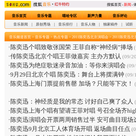
搜狐首页
-
新闻
-
音乐首页
音乐专题
嘻哈专区
新声力量
音乐评论
音乐新闻
|
原创秀场
|
音乐排行
|
音乐人物
|
独家稿件
|
试听
音乐频道首页
>
音乐专题
>
热点专题
>
2011陈奕迅北京演唱会
>
2011陈奕迅
·
陈奕迅个唱致敬张国荣 王菲自称“神经病”捧场
(
·
传陈奕迅北京个唱王菲做嘉宾 主办方默认
(09/20
·
陈奕迅为绝症歌迷录音加油：等你来演唱会
(09/
·
9月29日北京个唱 陈奕迅：舞台上将摆满钟
(09/
·
陈奕迅上海门票提前售罄 加场？只能等下次！
(
·
陈奕迅：神经质是我的常态 讨好自己爽了众人
(
·
陈奕迅上海个唱有望请王菲对唱 号召全场齐hig
·
陈奕迅演唱会开票两周销售过半 安可曲目现场
·
陈奕迅9月北京工人体育场开唱 返场曲目任点
(0